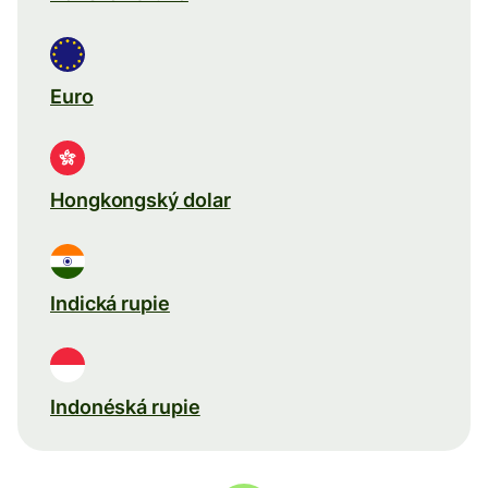
Euro
Hongkongský dolar
Indická rupie
Indonéská rupie