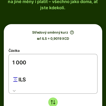
na jiné měny i platit – všechno jako doma, ať
jste kdekoli.
Středový směnný kurz
₪1 ILS = 0,9019 XCD
Částka
ILS