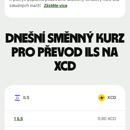
záludných marží.
Zjistěte více
Dnešní směnný kurz
pro převod ILS na
XCD
ILS
XCD
1
ILS
0.90
XCD