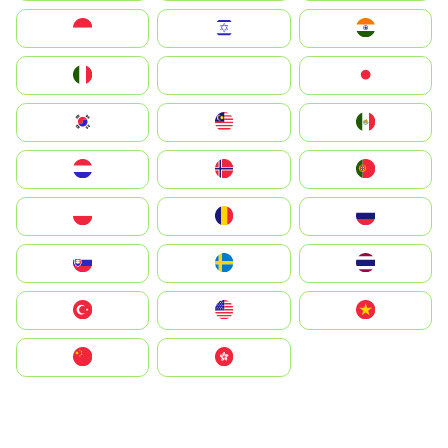
Indonesia
Israel
India
Italia
JA
Japan
South Korea
Malay
Mexico
Nederland
Norge
Portugal
Polska
România
Россия
Slovensko
Ruoŧŧa
ไทย
Türkiye
United States
Vietnam
中国
中國香港特別行政區