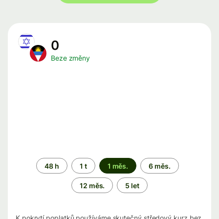
0
Beze změny
Časové
48 h
1 t
1 měs.
6 měs.
období
12 měs.
5 let
K pokrytí poplatků používáme skutečný středový kurz bez