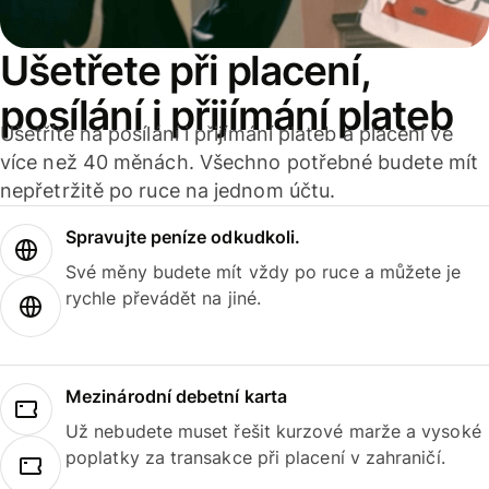
Ušetřete při placení,
posílání i přijímání plateb
Ušetříte na posílání i přijímání plateb a placení ve
více než 40 měnách. Všechno potřebné budete mít
nepřetržitě po ruce na jednom účtu.
Spravujte peníze odkudkoli.
Své měny budete mít vždy po ruce a můžete je
rychle převádět na jiné.
Mezinárodní debetní karta
Už nebudete muset řešit kurzové marže a vysoké
poplatky za transakce při placení v zahraničí.