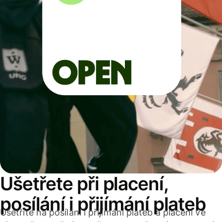
Ušetřete při placení,
posílání i přijímání plateb
Ušetříte na posílání i přijímání plateb a placení ve