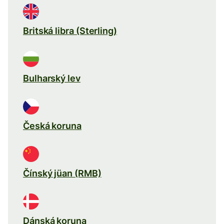
Britská libra (Sterling)
Bulharský lev
Česká koruna
Čínský jüan (RMB)
Dánská koruna