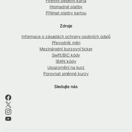
Firemní debetní karta
Hromadné platby
Přijímat platby kartou
Zdroje
Informace o zásadách ochrany osobních údajů
Převodník měn
Mezinárodní burzovní ticker
Swift/BIC kódy
IBAN kódy
Upozornění na kurz
Porovnat směnné kurzy
Sledujte nás