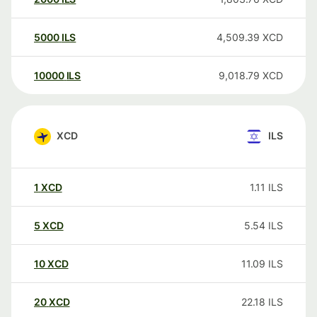
5000
ILS
4,509.39
XCD
10000
ILS
9,018.79
XCD
XCD
ILS
1
XCD
1.11
ILS
5
XCD
5.54
ILS
10
XCD
11.09
ILS
20
XCD
22.18
ILS