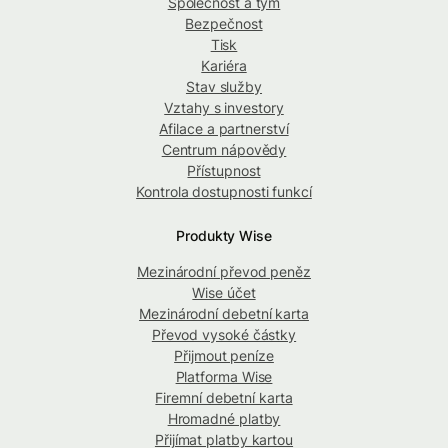
Společnost a tým
Bezpečnost
Tisk
Kariéra
Stav služby
Vztahy s investory
Afilace a partnerství
Centrum nápovědy
Přístupnost
Kontrola dostupnosti funkcí
Produkty Wise
Mezinárodní převod peněz
Wise účet
Mezinárodní debetní karta
Převod vysoké částky
Přijmout peníze
Platforma Wise
Firemní debetní karta
Hromadné platby
Přijímat platby kartou