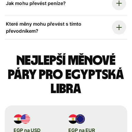
Jak mohu převést peníze?
Které měny mohu převést s tímto
převodníkem?
Nejlepší měnové
páry pro egyptská
libra
EGP na USD
EGP na EUR