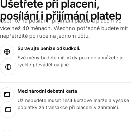
Ušetřete při placení,
posílání i přijímání plateb
Ušetříte na posílání i přijímání plateb a placení ve
více než 40 měnách. Všechno potřebné budete mít
nepřetržitě po ruce na jednom účtu.
Spravujte peníze odkudkoli.
Své měny budete mít vždy po ruce a můžete je
rychle převádět na jiné.
Mezinárodní debetní karta
Už nebudete muset řešit kurzové marže a vysoké
poplatky za transakce při placení v zahraničí.