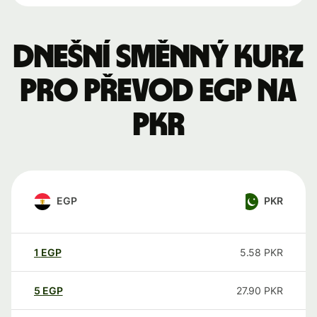
Dnešní směnný kurz
pro převod EGP na
PKR
EGP
PKR
1
EGP
5.58
PKR
5
EGP
27.90
PKR