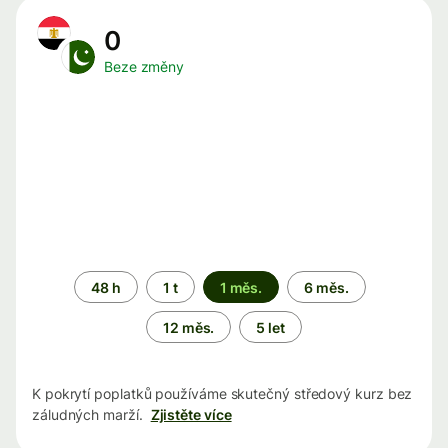
0
Beze změny
Časové
48 h
1 t
1 měs.
6 měs.
období
12 měs.
5 let
K pokrytí poplatků používáme skutečný středový kurz bez
záludných marží.
Zjistěte více