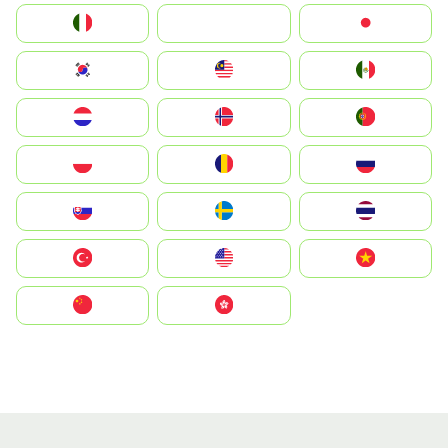
Italia
JA
Japan
South Korea
Malay
Mexico
Nederland
Norge
Portugal
Polska
România
Россия
Slovensko
Ruoŧŧa
ไทย
Türkiye
United States
Vietnam
中国
中國香港特別行政區