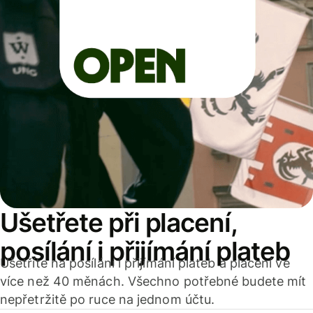
Ušetřete při placení,
posílání i přijímání plateb
Ušetříte na posílání i přijímání plateb a placení ve
více než 40 měnách. Všechno potřebné budete mít
nepřetržitě po ruce na jednom účtu.