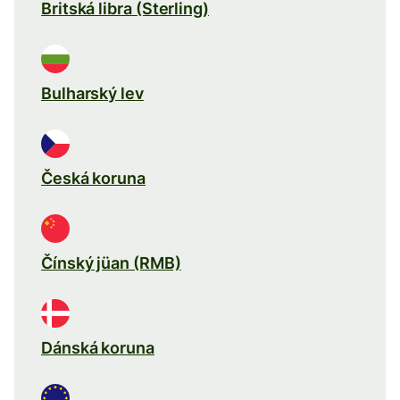
Britská libra (Sterling)
Bulharský lev
Česká koruna
Čínský jüan (RMB)
Dánská koruna