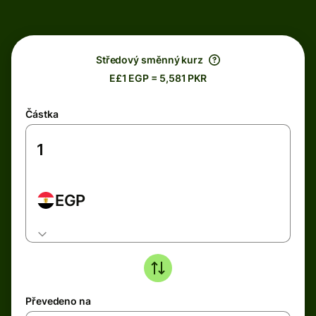
Středový směnný kurz
E£1 EGP = 5,581 PKR
Částka
EGP
Převedeno na