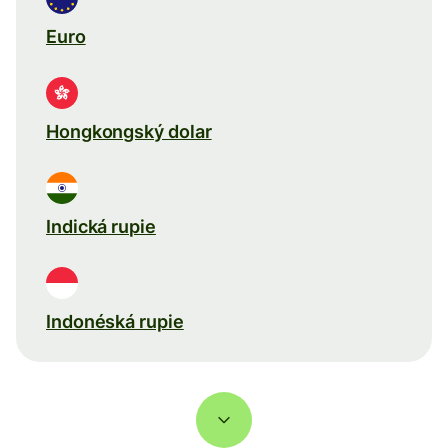
Euro
Hongkongský dolar
Indická rupie
Indonéská rupie