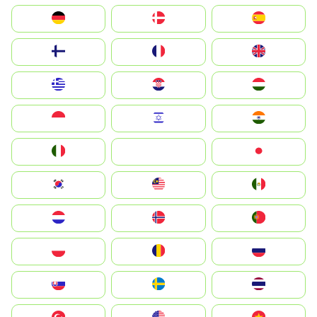
Deutschland
Denmark
España
Suomi
France
United Kingdom
Greece
Hrvatska
Magyarország
Indonesia
Israel
India
Italia
JA
Japan
South Korea
Malay
Mexico
Nederland
Norge
Portugal
Polska
România
Россия
Slovensko
Ruoŧŧa
ไทย