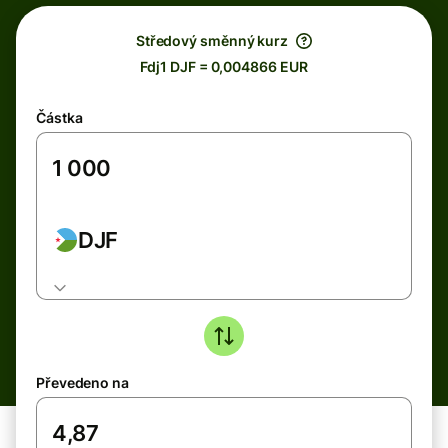
Středový směnný kurz
Fdj1 DJF = 0,004866 EUR
Částka
DJF
Převedeno na