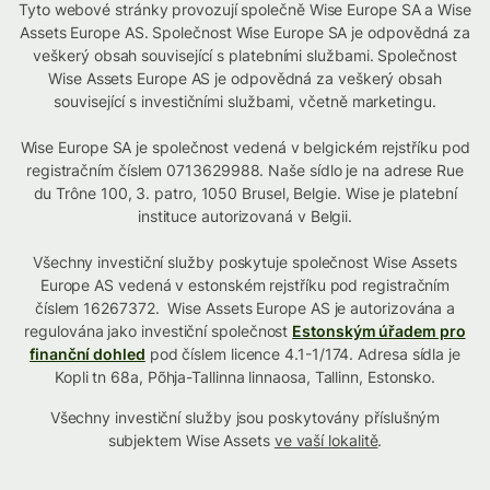
Tyto webové stránky provozují společně Wise Europe SA a Wise
Assets Europe AS. Společnost Wise Europe SA je odpovědná za
veškerý obsah související s platebními službami. Společnost
Wise Assets Europe AS je odpovědná za veškerý obsah
související s investičními službami, včetně marketingu.
Wise Europe SA je společnost vedená v belgickém rejstříku pod
registračním číslem 0713629988. Naše sídlo je na adrese Rue
du Trône 100, 3. patro, 1050 Brusel, Belgie. Wise je platební
instituce autorizovaná v Belgii.
Všechny investiční služby poskytuje společnost Wise Assets
Europe AS vedená v estonském rejstříku pod registračním
číslem 16267372. Wise Assets Europe AS je autorizována a
regulována jako investiční společnost
Estonským úřadem pro
finanční dohled
pod číslem licence 4.1-1/174. Adresa sídla je
Kopli tn 68a, Põhja-Tallinna linnaosa, Tallinn, Estonsko.
Všechny investiční služby jsou poskytovány příslušným
subjektem Wise Assets
ve vaší lokalitě
.