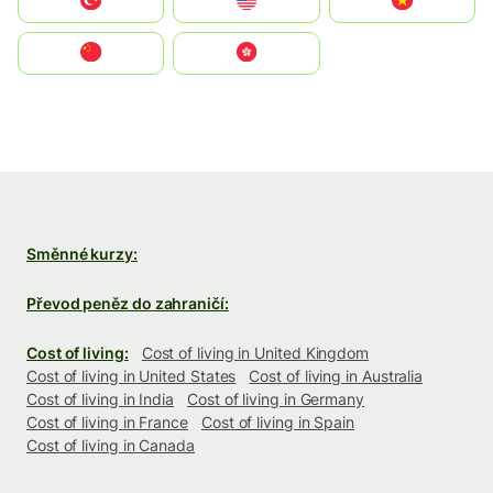
Türkiye
United States
Vietnam
中国
中國香港特別行政區
Směnné kurzy:
Převod peněz do zahraničí:
Cost of living:
Cost of living in United Kingdom
Cost of living in United States
Cost of living in Australia
Cost of living in India
Cost of living in Germany
Cost of living in France
Cost of living in Spain
Cost of living in Canada