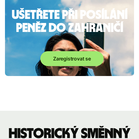
Ušetřete při posílání
peněz do zahraničí
Zaregistrovat se
Historický směnný