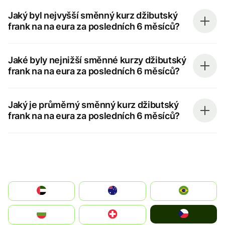
Jaký byl nejvyšší směnný kurz džibutský
frank na na eura za posledních 6 měsíců?
Jaké byly nejnižší směnné kurzy džibutský
frank na na eura za posledních 6 měsíců?
Jaký je průměrný směnný kurz džibutský
frank na na eura za posledních 6 měsíců?
الإمارات العربية المتحدة
Australia
Brazil
Czechia
България
Switzerland