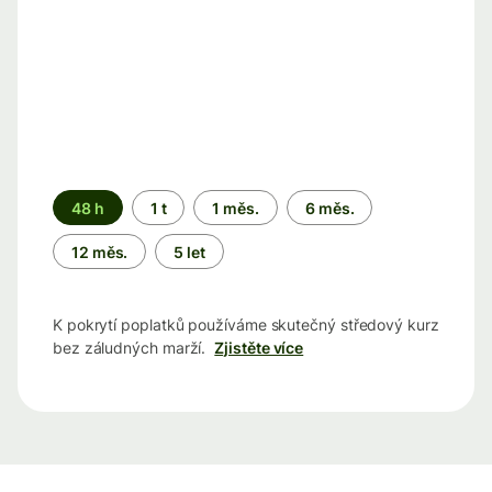
Časové
48 h
1 t
1 měs.
6 měs.
období
12 měs.
5 let
K pokrytí poplatků používáme skutečný středový kurz
bez záludných marží.
Zjistěte více