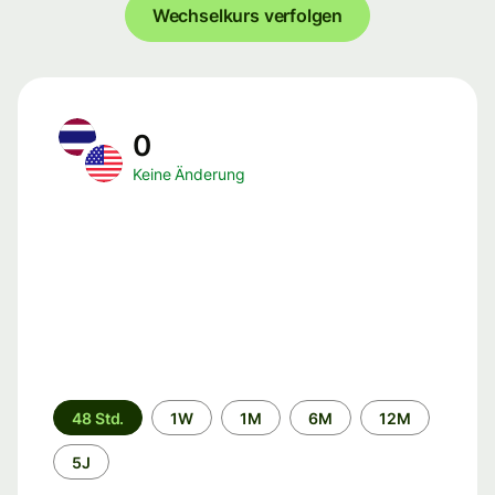
Wechselkurs verfolgen
0
Keine Änderung
Zeitraum
48 Std.
1W
1M
6M
12M
5J