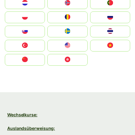
Nederland
Norge
Portugal
Polska
România
Россия
Slovensko
Ruoŧŧa
ไทย
Türkiye
United States
Vietnam
中国
中國香港特別行政區
Wechselkurse:
Auslandsüberweisung: