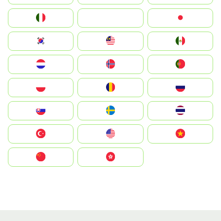
Italia
JA
Japan
South Korea
Malay
Mexico
Nederland
Norge
Portugal
Polska
România
Россия
Slovensko
Ruoŧŧa
ไทย
Türkiye
United States
Vietnam
中国
中國香港特別行政區