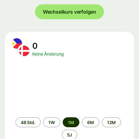
Wechselkurs verfolgen
0
Keine Änderung
Zeitraum
48 Std.
1W
1M
6M
12M
5J