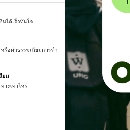
งินได้เร็วทันใจ
ยน หรือค่าธรรมเนียมการทำ
นียม
ะทางเท่าไหร่