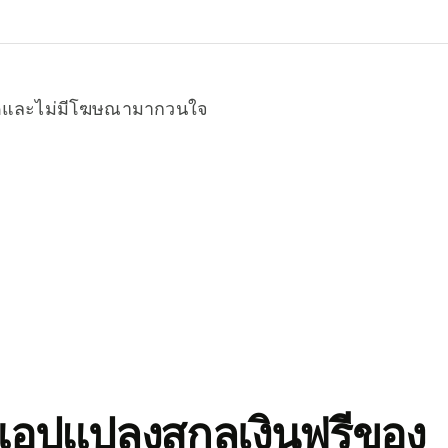
หมดและไม่มีโฆษณามากวนใจ
อปแปลงสกุลเงินฟรีของ