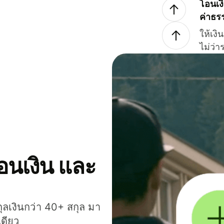
โอนเง
ค่าธร
ให้เง
ไม่ว่
โอนเงิน และ
กุลเงินกว่า 40+ สกุล มา
เดียว