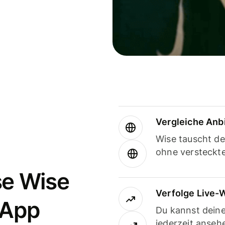
Vergleiche Anb
Wise tauscht d
ohne versteckt
se Wise
Verfolge Live-
-App
Du kannst dein
jederzeit anseh