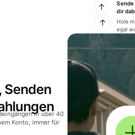
Sende 
dir da
Hole m
egal w
, Senden
ahlungen
deingängen in über 40
inem Konto, immer für