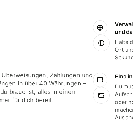
Verwal
und da
Halte 
Ort und
Sekund
i Überweisungen, Zahlungen und
Eine i
ängen in über 40 Währungen –
Du mus
 du brauchst, alles in einem
Aufsch
mer für dich bereit.
oder h
machen
Ausland