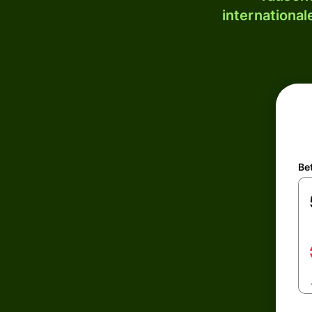
internationa
Be