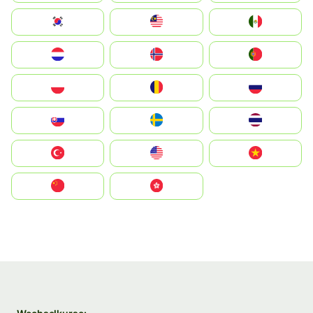
South Korea
Malay
Mexico
Nederland
Norge
Portugal
Polska
România
Россия
Slovensko
Ruoŧŧa
ไทย
Türkiye
United States
Vietnam
中国
中國香港特別行政區