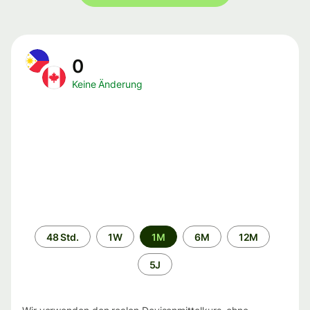
0
Keine Änderung
Zeitraum
48 Std.
1W
1M
6M
12M
5J