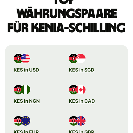
Währungspaare
für Kenia-Schilling
KES in USD
KES in SGD
KES in NGN
KES in CAD
KES in EUR
KES in GBP