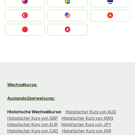
Slovensko
Ruoŧŧa
ไทย
Türkiye
United States
Vietnam
中国
中國香港特別行政區
Wechselkurse:
Auslandsüberweisung:
Historische Wechselkurse:
Historischer Kurs von AUD
Historischer Kurs von GBP
Historischer Kurs von MXN
Historischer Kurs von EUR
Historischer Kurs von JPY
Historischer Kurs von CAD
Historischer Kurs von INR