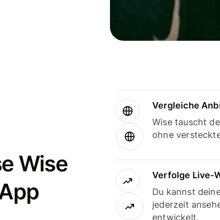
Vergleiche Anb
Wise tauscht d
ohne versteckt
se Wise
Verfolge Live-
-App
Du kannst dein
jederzeit anseh
entwickelt.