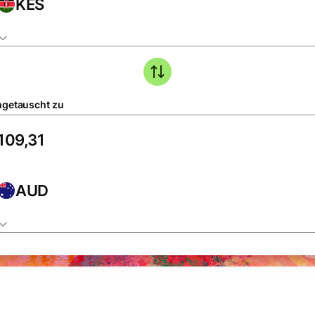
KES
getauscht zu
AUD