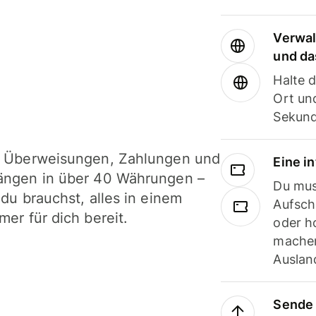
Verwal
und da
Halte 
Ort und
Sekund
i Überweisungen, Zahlungen und
Eine i
ängen in über 40 Währungen –
Du mus
 du brauchst, alles in einem
Aufsch
mer für dich bereit.
oder h
machen
Ausland
Sende 