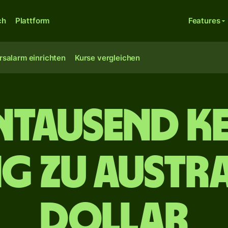
ch
Plattform
Features
rsalarm einrichten
Kurse vergleichen
n­tausend Ke
ng zu austr
Dollar