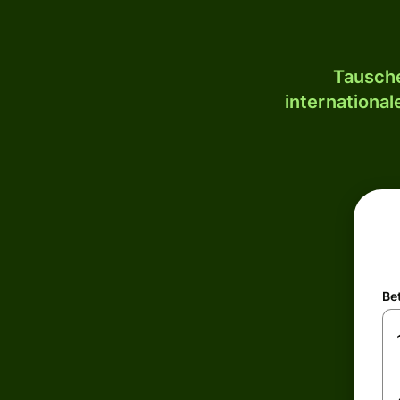
Tausche
internationa
Be