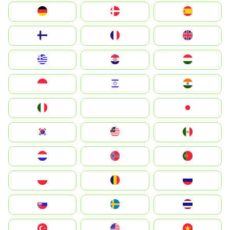
Deutschland
Denmark
España
Suomi
France
United Kingdom
Greece
Hrvatska
Magyarország
Indonesia
Israel
India
Italia
JA
Japan
South Korea
Malay
Mexico
Nederland
Norge
Portugal
Polska
România
Россия
Slovensko
Ruoŧŧa
ไทย
Türkiye
United States
Vietnam