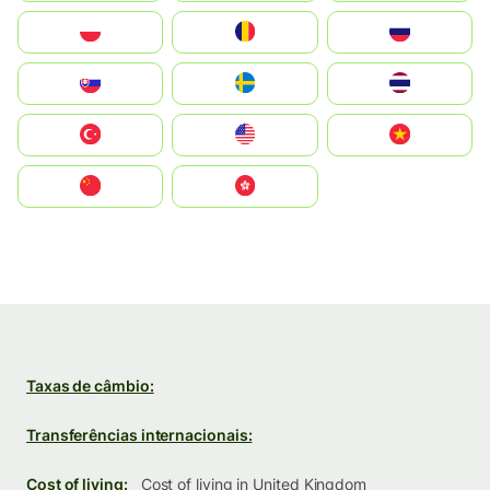
Polska
România
Россия
Slovensko
Ruoŧŧa
ไทย
Türkiye
United States
Vietnam
中国
中國香港特別行政區
Taxas de câmbio:
Transferências internacionais:
Cost of living:
Cost of living in United Kingdom