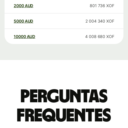
2000
AUD
801 736
XOF
5000
AUD
2 004 340
XOF
10000
AUD
4 008 680
XOF
Perguntas
frequentes