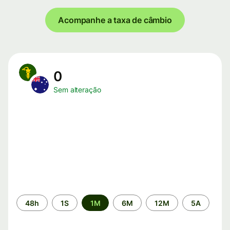
Acompanhe a taxa de câmbio
0
Sem alteração
Período
48h
1S
1M
6M
12M
5A
de
tempo