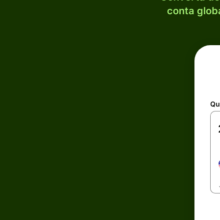
conta globa
Qu