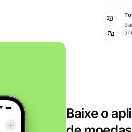
To
Ba
an
Baixe o apl
de moedas 