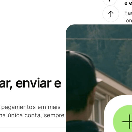
e 
Faç
lo
, enviar e
er pagamentos em mais
ma única conta, sempre