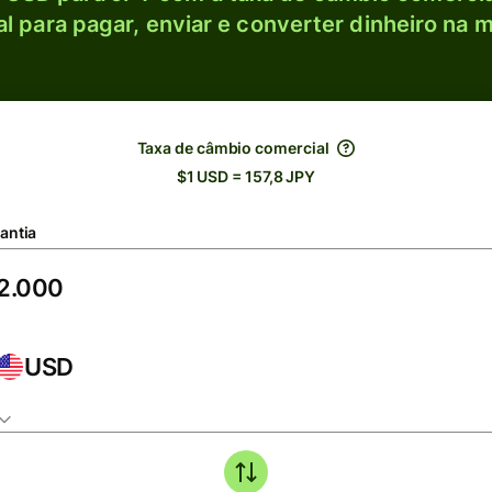
l para pagar, enviar e converter dinheiro na m
Taxa de câmbio comercial
$1 USD = 157,8 JPY
antia
USD