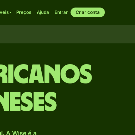
veis
Preços
Ajuda
Entrar
Criar conta
ricanos
neses
. A Wise é a