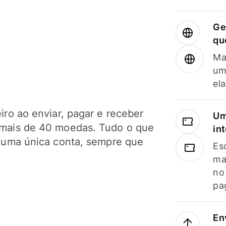
Ge
qu
Ma
um
el
ro ao enviar, pagar e receber
Um
mais de 40 moedas. Tudo o que
in
 uma única conta, sempre que
Es
ma
no
pa
En