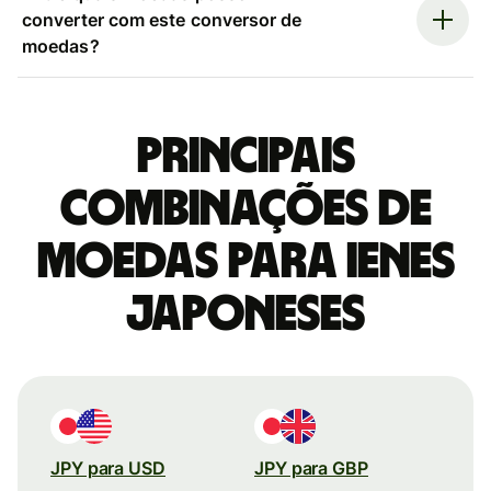
converter com este conversor de
moedas?
Principais
combinações de
moedas para Ienes
japoneses
JPY para USD
JPY para GBP