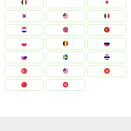
Italia
JA
Japan
South Korea
Malay
Mexico
Nederland
Norge
Portugal
Polska
România
Россия
Slovensko
Ruoŧŧa
ไทย
Türkiye
United States
Vietnam
中国
中國香港特別行政區