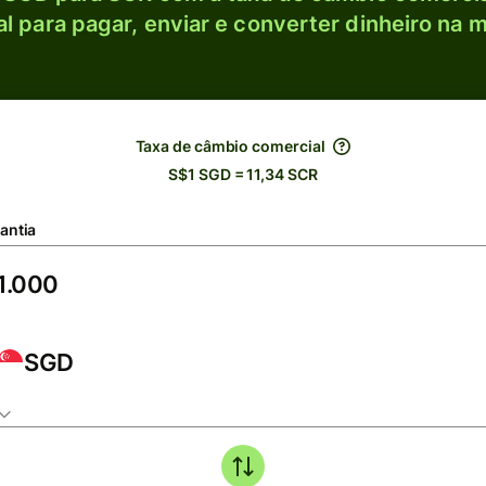
l para pagar, enviar e converter dinheiro na m
Taxa de câmbio comercial
S$1 SGD = 11,34 SCR
antia
SGD