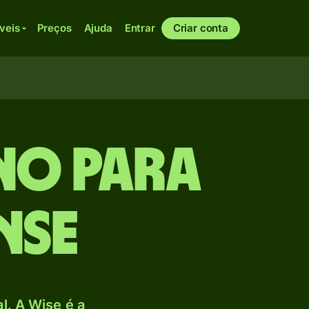
veis
Preços
Ajuda
Entrar
Criar conta
no para
nse
. A Wise é a