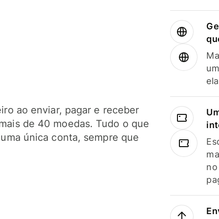
Ge
qu
Ma
um
el
ro ao enviar, pagar e receber
Um
mais de 40 moedas. Tudo o que
in
 uma única conta, sempre que
Es
ma
no
pa
En