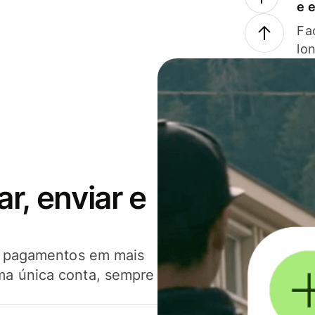
e 
Faç
lo
, enviar e
er pagamentos em mais
ma única conta, sempre