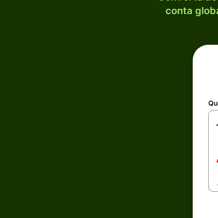
conta globa
Qu