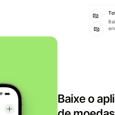
To
Ba
an
Baixe o apl
de moedas 