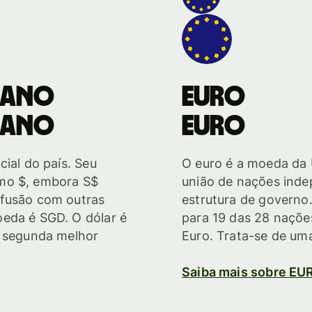
iano
Euro
iano
Euro
cial do país. Seu
O euro é a moeda da 
mo $, embora S$
união de nações inde
nfusão com outras
estrutura de governo
eda é SGD. O dólar é
para 19 das 28 naçõ
a segunda melhor
Euro. Trata-se de uma
Saiba mais sobre EU