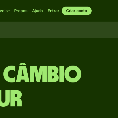
veis
Preços
Ajuda
Entrar
Criar conta
e câmbio
EUR