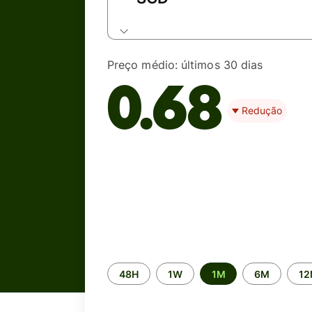
Preço médio:
últimos 30 dias
0.68
Redução
Time
48H
1W
1M
6M
1
period