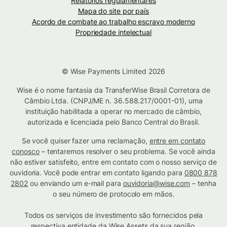
Relatórios regulamentares
Mapa do site por país
Acordo de combate ao trabalho escravo moderno
Propriedade intelectual
© Wise Payments Limited 2026
Wise é o nome fantasia da TransferWise Brasil Corretora de
Câmbio Ltda. (CNPJ/ME n. 36.588.217/0001-01), uma
instituição habilitada a operar no mercado de câmbio,
autorizada e licenciada pelo Banco Central do Brasil.
Se você quiser fazer uma reclamação,
entre em contato
conosco
– tentaremos resolver o seu problema. Se você ainda
não estiver satisfeito, entre em contato com o nosso serviço de
ouvidoria. Você pode entrar em contato ligando para
0800 878
2802
ou enviando um e-mail para
ouvidoria@wise.com
– tenha
o seu número de protocolo em mãos.
Todos os serviços de investimento são fornecidos pela
respectiva
entidade da Wise Assets da sua região
.