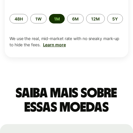
Time
48H
1W
1M
6M
12M
5Y
period
We use the real, mid-market rate with no sneaky mark-up
to hide the fees.
Learn more
Saiba mais sobre
essas moedas