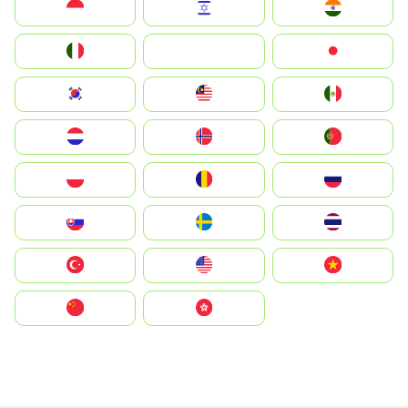
Indonesia
Israel
India
Italia
JA
Japan
South Korea
Malay
Mexico
Nederland
Norge
Portugal
Polska
România
Россия
Slovensko
Ruoŧŧa
ไทย
Türkiye
United States
Vietnam
中国
中國香港特別行政區