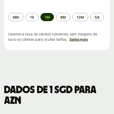
Período
48h
1S
1M
6M
12M
5A
de
tempo
Usamos a taxa de câmbio comercial, sem margens de
lucro no câmbio para ocultar tarifas.
Saiba mais
Dados de 1 SGD para
AZN