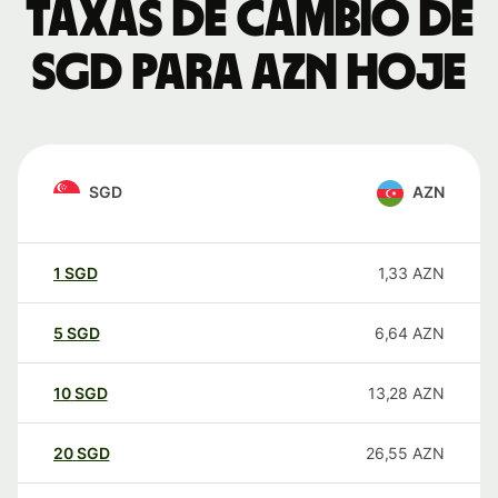
Taxas de câmbio de
SGD para AZN hoje
SGD
AZN
1
SGD
1,33
AZN
5
SGD
6,64
AZN
10
SGD
13,28
AZN
20
SGD
26,55
AZN