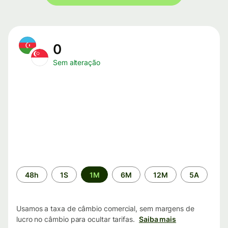
0
Sem alteração
Período
48h
1S
1M
6M
12M
5A
de
tempo
Usamos a taxa de câmbio comercial, sem margens de
lucro no câmbio para ocultar tarifas.
Saiba mais