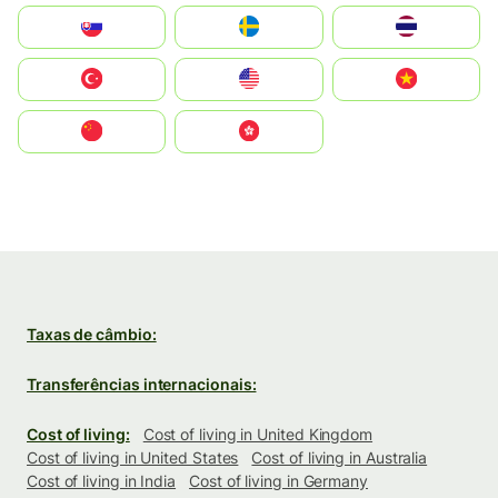
Slovensko
Ruoŧŧa
ไทย
Türkiye
United States
Vietnam
中国
中國香港特別行政區
Taxas de câmbio:
Transferências internacionais:
Cost of living:
Cost of living in United Kingdom
Cost of living in United States
Cost of living in Australia
Cost of living in India
Cost of living in Germany