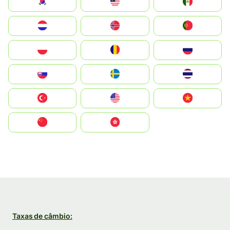
South Korea
Malay
Mexico
Nederland
Norge
Portugal
Polska
România
Россия
Slovensko
Ruoŧŧa
ไทย
Türkiye
United States
Vietnam
中国
中國香港特別行政區
Taxas de câmbio: