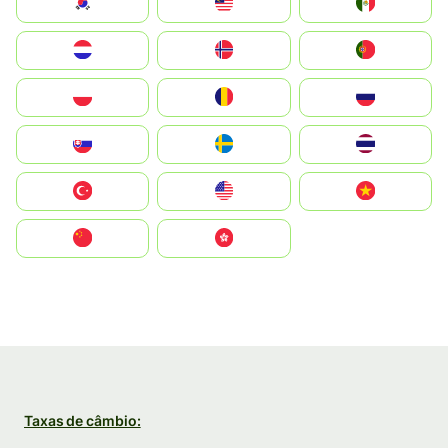
South Korea
Malay
Mexico
Nederland
Norge
Portugal
Polska
România
Россия
Slovensko
Ruoŧŧa
ไทย
Türkiye
United States
Vietnam
中国
中國香港特別行政區
Taxas de câmbio: