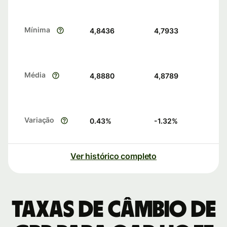
Mínima
4,8436
4,7933
Média
4,8880
4,8789
Variação
0.43
%
-1.32
%
Ver histórico completo
Taxas de câmbio de