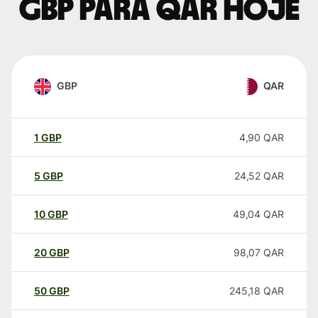
GBP para QAR hoje
GBP
QAR
1
GBP
4,90
QAR
5
GBP
24,52
QAR
10
GBP
49,04
QAR
20
GBP
98,07
QAR
50
GBP
245,18
QAR