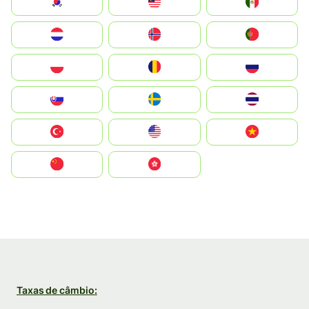
South Korea
Malay
Mexico
Nederland
Norge
Portugal
Polska
România
Россия
Slovensko
Ruoŧŧa
ไทย
Türkiye
United States
Vietnam
中国
中國香港特別行政區
Taxas de câmbio: