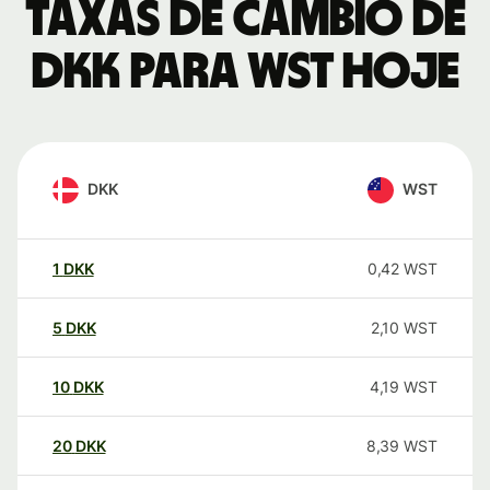
Taxas de câmbio de
DKK para WST hoje
DKK
WST
1
DKK
0,42
WST
5
DKK
2,10
WST
10
DKK
4,19
WST
20
DKK
8,39
WST