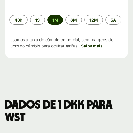
Período
48h
1S
1M
6M
12M
5A
de
tempo
Usamos a taxa de câmbio comercial, sem margens de
lucro no câmbio para ocultar tarifas.
Saiba mais
Dados de 1 DKK para
WST