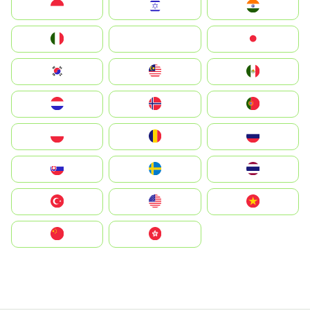
Indonesia
Israel
India
Italia
JA
Japan
South Korea
Malay
Mexico
Nederland
Norge
Portugal
Polska
România
Россия
Slovensko
Ruoŧŧa
ไทย
Türkiye
United States
Vietnam
中国
中國香港特別行政區