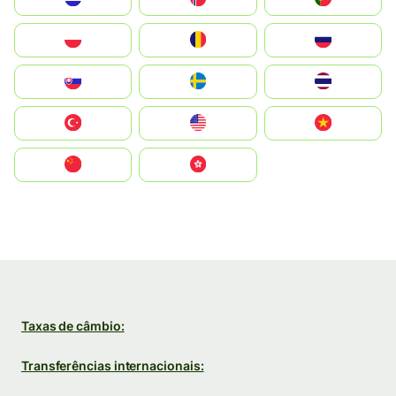
Polska
România
Россия
Slovensko
Ruoŧŧa
ไทย
Türkiye
United States
Vietnam
中国
中國香港特別行政區
Taxas de câmbio:
Transferências internacionais: