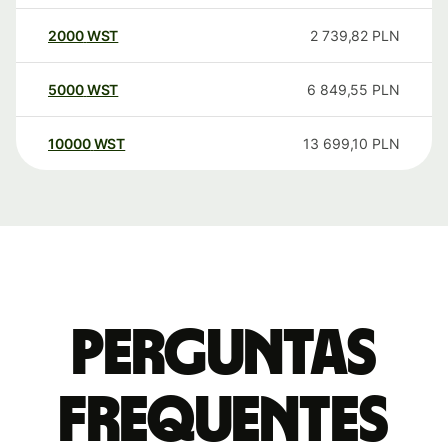
2000
WST
2 739,82
PLN
5000
WST
6 849,55
PLN
10000
WST
13 699,10
PLN
Perguntas
frequentes