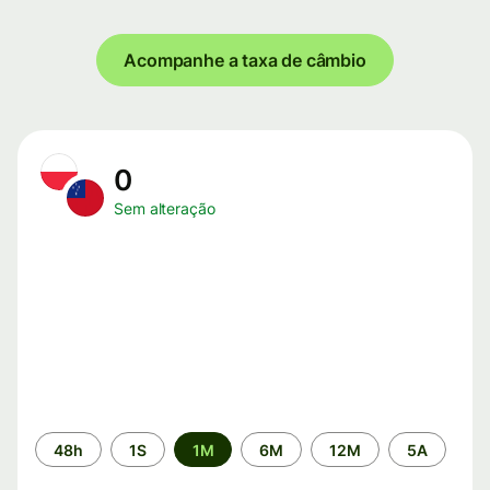
Acompanhe a taxa de câmbio
0
Sem alteração
Período
48h
1S
1M
6M
12M
5A
de
tempo