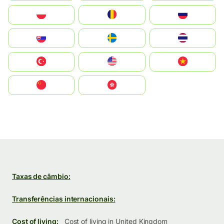
Polska
România
Россия
Slovensko
Ruoŧŧa
ไทย
Türkiye
United States
Vietnam
中国
中國香港特別行政區
Taxas de câmbio:
Transferências internacionais:
Cost of living:
Cost of living in United Kingdom