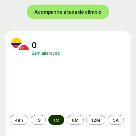
Acompanhe a taxa de câmbio
0
Sem alteração
Período
48h
1S
1M
6M
12M
5A
de
tempo