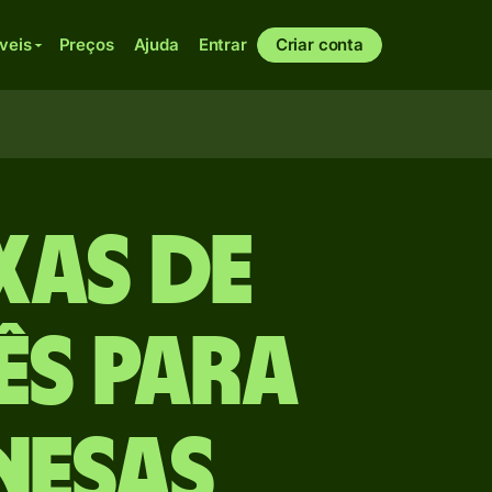
veis
Preços
Ajuda
Entrar
Criar conta
xas de
ês para
nesas