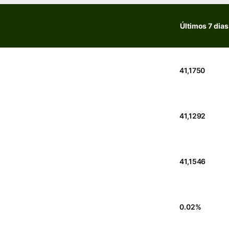
Últimos 7 dias
41,1750
41,1292
41,1546
0.02
%