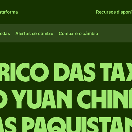
ataforma
Recursos disponí
oedas
Alertas de câmbio
Compare o câmbio
rico das ta
 Yuan chin
as paquista