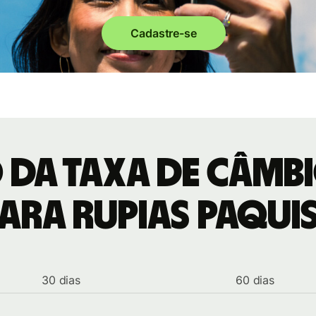
Cadastre-se
 da taxa de câmb
para Rupias paqui
30 dias
60 dias