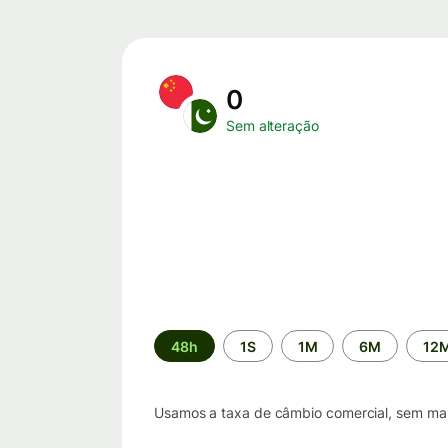
0
Sem alteração
Período
48h
1S
1M
6M
12
de
tempo
Usamos a taxa de câmbio comercial, sem marg