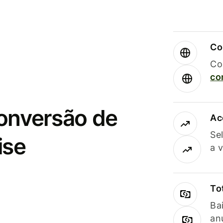
Co
Co
co
conversão de
Ac
Se
ise
a 
To
Ba
an