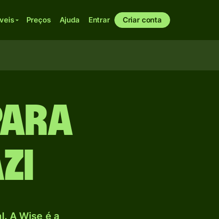
veis
Preços
Ajuda
Entrar
Criar conta
para
zi
. A Wise é a