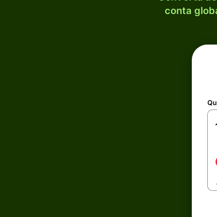
conta globa
Qu