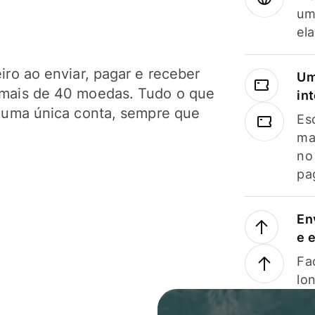
um
el
ro ao enviar, pagar e receber
Um
mais de 40 moedas. Tudo o que
in
 uma única conta, sempre que
Es
ma
no
pa
En
e 
Faç
lo