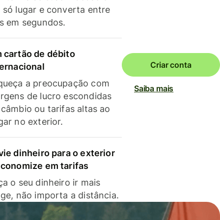
 só lugar e converta entre
as em segundos.
 cartão de débito
Criar conta
ternacional
queça a preocupação com
Saiba mais
rgens de lucro escondidas
 câmbio ou tarifas altas ao
gar no exterior.
vie dinheiro para o exterior
economize em tarifas
a o seu dinheiro ir mais
nge, não importa a distância.