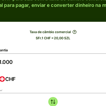
l para pagar, enviar e converter dinheiro na m
Taxa de câmbio comercial
SFr.1 CHF = 20,00 SZL
antia
CHF