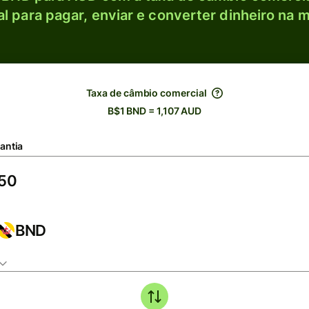
l para pagar, enviar e converter dinheiro na m
Taxa de câmbio comercial
B$1 BND = 1,107 AUD
antia
BND