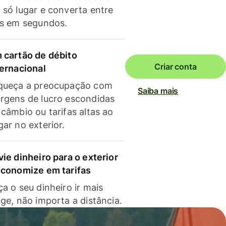
 só lugar e converta entre
as em segundos.
 cartão de débito
Criar conta
ternacional
queça a preocupação com
Saiba mais
rgens de lucro escondidas
 câmbio ou tarifas altas ao
gar no exterior.
vie dinheiro para o exterior
economize em tarifas
a o seu dinheiro ir mais
nge, não importa a distância.