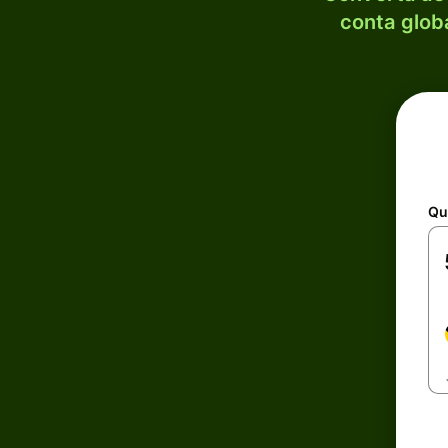
conta globa
Qu