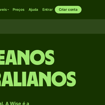
veis
Preços
Ajuda
Entrar
Criar conta
neanos
ralianos
. A Wise é a