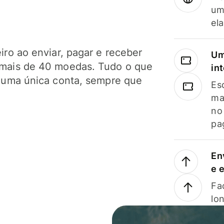
um
el
ro ao enviar, pagar e receber
Um
mais de 40 moedas. Tudo o que
in
 uma única conta, sempre que
Es
ma
no
pa
En
e 
Faç
lo