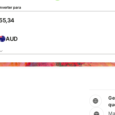
nverter para
AUD
Ge
qu
Ma