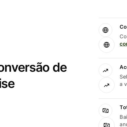
Co
Co
co
conversão de
Ac
Se
ise
a 
To
Ba
an