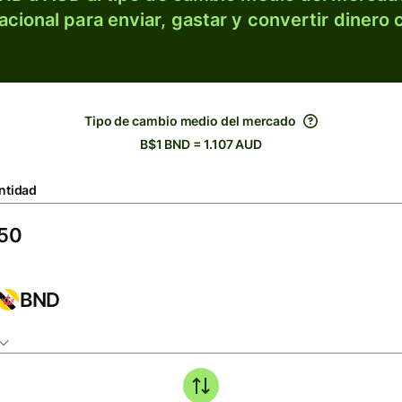
acional para enviar, gastar y convertir dinero 
Tipo de cambio medio del mercado
B$1 BND = 1.107 AUD
ntidad
BND