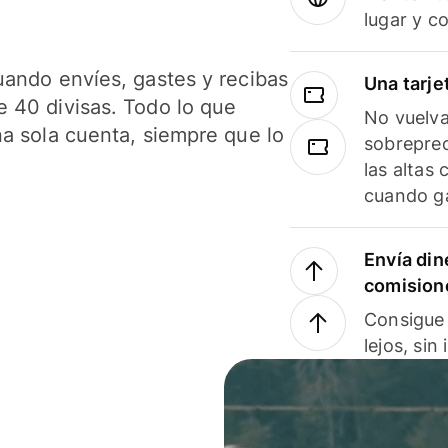
lugar y c
uando envíes, gastes y recibas
Una tarje
 40 divisas. Todo lo que
No vuelva
na sola cuenta, siempre que lo
sobreprec
las altas
cuando ga
Envía din
comision
Consigue 
lejos, sin