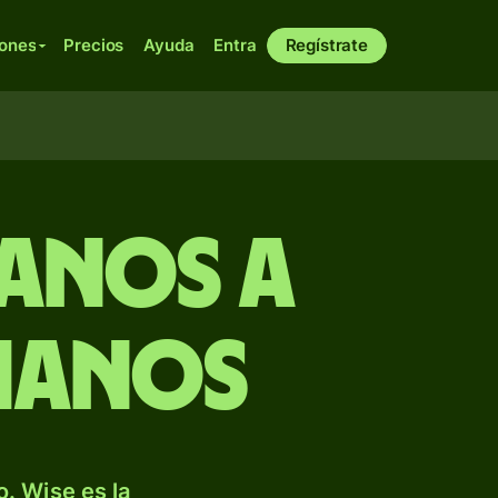
iones
Precios
Ayuda
Entra
Regístrate
anos a
ianos
. Wise es la