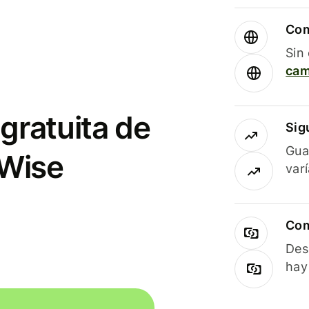
Com
Sin
cam
gratuita de
Sig
Gua
 Wise
var
Com
Des
hay