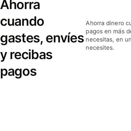
Ahorra
cuando
Ahorra dinero c
pagos en más de
gastes, envíes
necesitas, en u
necesites.
y recibas
pagos