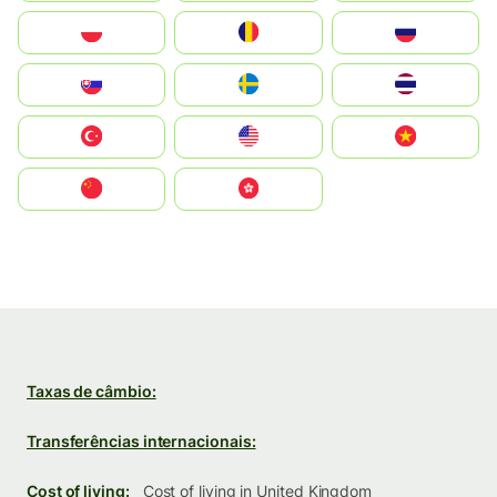
Polska
România
Россия
Slovensko
Ruoŧŧa
ไทย
Türkiye
United States
Vietnam
中国
中國香港特別行政區
Taxas de câmbio:
Transferências internacionais:
Cost of living:
Cost of living in United Kingdom