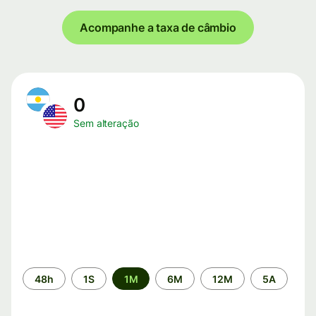
Acompanhe a taxa de câmbio
0
Sem alteração
Período
48h
1S
1M
6M
12M
5A
de
tempo