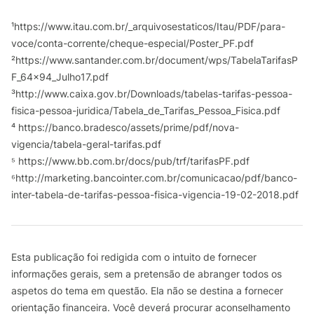
¹https://www.itau.com.br/_arquivosestaticos/Itau/PDF/para-
voce/conta-corrente/cheque-especial/Poster_PF.pdf
²https://www.santander.com.br/document/wps/TabelaTarifasP
F_64x94_Julho17.pdf
³http://www.caixa.gov.br/Downloads/tabelas-tarifas-pessoa-
fisica-pessoa-juridica/Tabela_de_Tarifas_Pessoa_Fisica.pdf
⁴ https://banco.bradesco/assets/prime/pdf/nova-
vigencia/tabela-geral-tarifas.pdf
⁵ https://www.bb.com.br/docs/pub/trf/tarifasPF.pdf
⁶http://marketing.bancointer.com.br/comunicacao/pdf/banco-
inter-tabela-de-tarifas-pessoa-fisica-vigencia-19-02-2018.pdf
Esta publicação foi redigida com o intuito de fornecer
informações gerais, sem a pretensão de abranger todos os
aspetos do tema em questão. Ela não se destina a fornecer
orientação financeira. Você deverá procurar aconselhamento