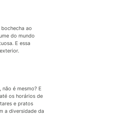
a bochecha ao
stume do mundo
tuosa. E essa
xterior.
s, não é mesmo? E
té os horários de
tares e pratos
m a diversidade da