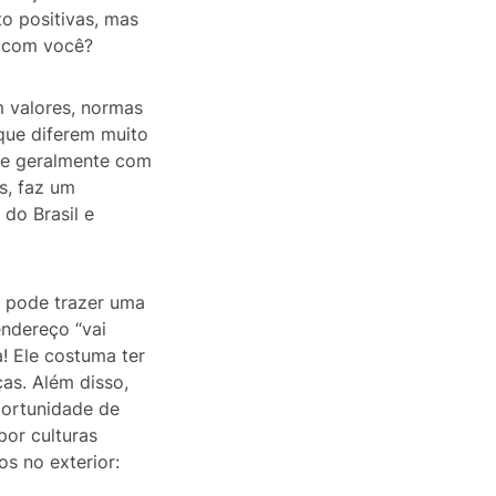
o positivas, mas
u com você?
m valores, normas
que diferem muito
re geralmente com
s, faz um
do Brasil e
l pode trazer uma
ndereço “vai
! Ele costuma ter
as. Além disso,
portunidade de
por culturas
os no exterior: