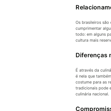
Relacionam
Os brasileiros sã
cumprimentar alg
todo: em alguns pa
cultura mais reser
Diferenças 
É através da culi
é nela que também
costume para as re
tradicionais pode
culinária nacional.
Compromiss