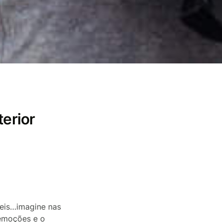
terior
íveis…imagine nas
 emoções e o