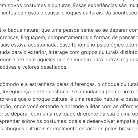
om novos costumes e culturas. Essas experiências são muit
mentos confusos e causar choques culturais. Já acontece
 é o baque natural que uma pessoa sente ao se deparar co
, crenças, linguagem, comportamentos e formas de pensar 
uais estava acostumada. Esse fenômeno psicológico ocor
uda para o exterior, interage com grupos culturais distinto
erior e até com aqueles que se mudam para outras regiões 
ctivas e valores desafiados.
ncômodo e a estranheza pelas diferenças, o choque cultura
 insegurança e até questionar se a mudança para o novo e
mbre-se que o choque cultural é uma reação natural e passa
ação, onde você entende e aprende a lidar com as diferenç
vo: se deparar com uma realidade diferente da sua é uma o
 aprender sobre os costumes locais e desenvolver empatia 
 os choques culturais normalmente encarados pelos brasileir