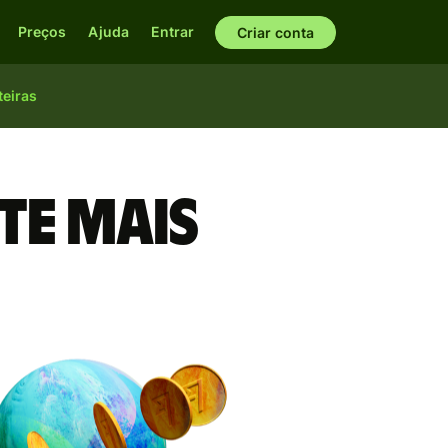
Preços
Ajuda
Entrar
Criar conta
teiras
te mais