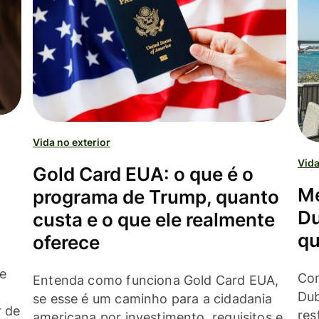
Vida no exterior
Vida
Gold Card EUA: o que é o
Me
programa de Trump, quanto
Du
custa e o que ele realmente
qu
oferece
 e
Con
Entenda como funciona Gold Card EUA,
Dub
se esse é um caminho para a cidadania
r de
res
americana por investimento, requisitos e