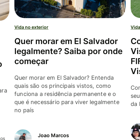
Vida no exterior
Vida
Quer morar em El Salvador
Co
legalmente? Saiba por onde
Vi
começar
FI
o
Vi
Quer morar em El Salvador? Entenda
quais são os principais vistos, como
Con
ara
funciona a residência permanente e o
seu
que é necessário para viver legalmente
da 
no país
Joao Marcos
tos