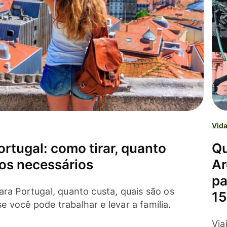
Vida
ortugal: como tirar, quanto
Qu
os necessários
Ar
pa
ara Portugal, quanto custa, quais são os
15
 você pode trabalhar e levar a família.
Via