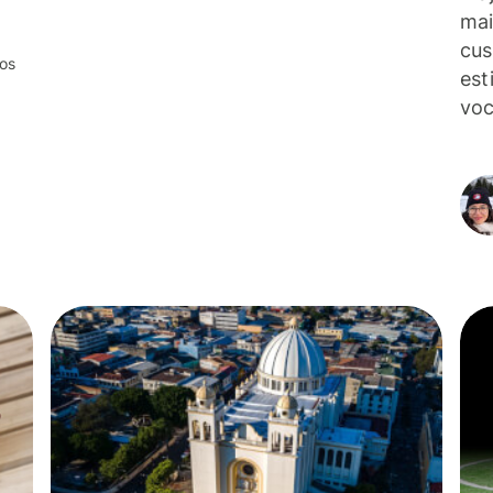
mai
cus
tos
est
voc