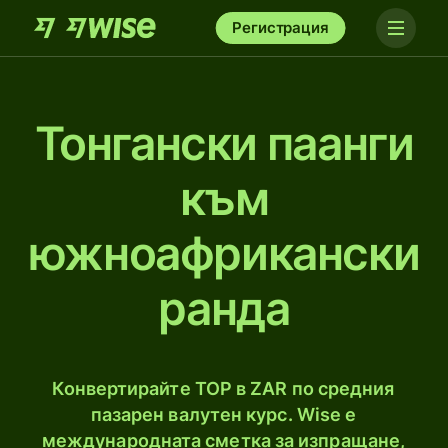
Регистрация
Тонгански паанги
към
южноафрикански
рандa
Конвертирайте TOP в ZAR по средния
пазарен валутен курс. Wise е
международната сметка за изпращане,