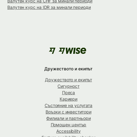
Валутен курс на CHF за минали периоди
Валутен курс на IDR за минали периоди
Дружеството и екипът
Дружеството и екипът
Сигурност
Преса
Кариери
Състояние на услугата
Връзки с инвеститори
Филиали и партньори
Помощен център
Accessibility