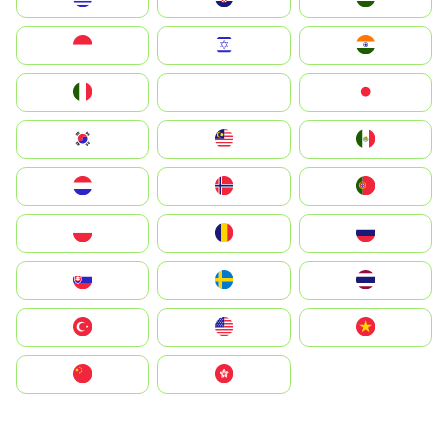
Indonesia
Israel
India
Italia
JA
Japan
South Korea
Malay
Mexico
Nederland
Norge
Portugal
Polska
România
Россия
Slovensko
Ruoŧŧa
ไทย
Türkiye
United States
Vietnam
中国
中國香港特別行政區