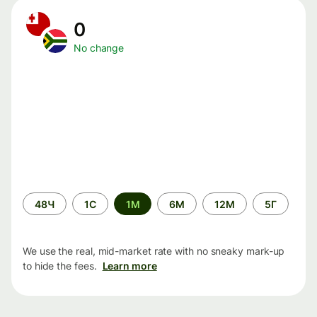
0
No change
Time
48Ч
1С
1М
6М
12М
5Г
period
We use the real, mid-market rate with no sneaky mark-up
to hide the fees.
Learn more