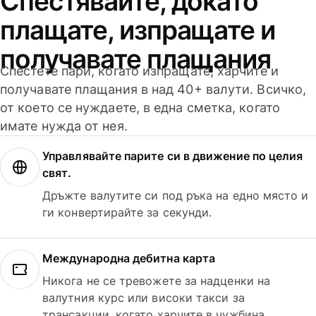
Спестявайте, докато
плащате, изпращате и
получавате плащания
Спестете пари, когато изпращате, харчите и
получавате плащания в над 40+ валути. Всичко,
от което се нуждаете, в една сметка, когато
имате нужда от нея.
Управлявайте парите си в движение по целия
свят.
Дръжте валутите си под ръка на едно място и
ги конвертирайте за секунди.
Международна дебитна карта
Никога не се тревожете за надценки на
валутния курс или високи такси за
трансакции, когато харчите в чужбина.