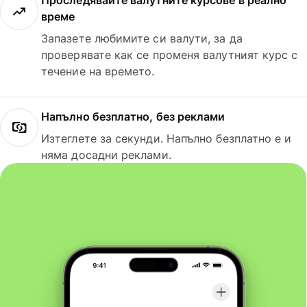
Проследявайте валутните курсове в реално
време
Запазете любимите си валути, за да
проверявате как се променя валутният курс с
течение на времето.
Напълно безплатно, без реклами
Изтеглете за секунди. Напълно безплатно е и
няма досадни реклами.