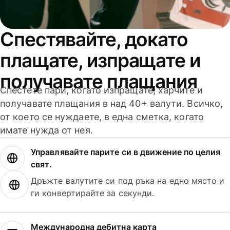
Спестявайте, докато
плащате, изпращате и
получавате плащания
Спестете пари, когато изпращате, харчите и
получавате плащания в над 40+ валути. Всичко,
от което се нуждаете, в една сметка, когато
имате нужда от нея.
Управлявайте парите си в движение по целия
свят.
Дръжте валутите си под ръка на едно място и
ги конвертирайте за секунди.
Международна дебитна карта