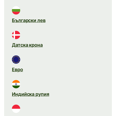
Български лев
Датска крона
Евро
Индийска рупия