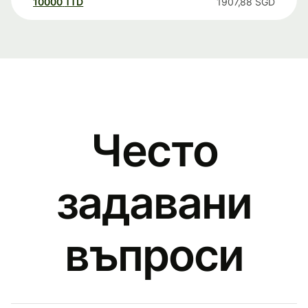
10000
TTD
1907,88
SGD
Често
задавани
въпроси