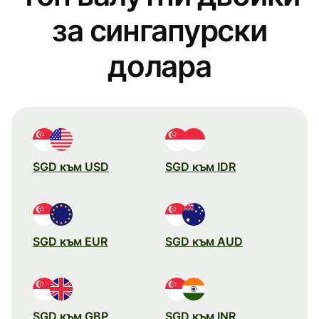
за сингапурски
долара
SGD към USD
SGD към IDR
SGD към EUR
SGD към AUD
SGD към GBP
SGD към INR