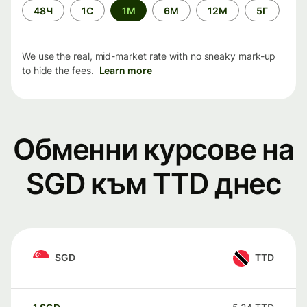
Time
48Ч
1С
1М
6М
12М
5Г
period
We use the real, mid-market rate with no sneaky mark-up
to hide the fees.
Learn more
Обменни курсове на
SGD към TTD днес
SGD
TTD