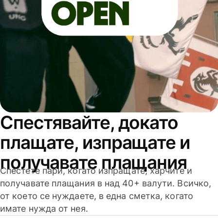
Спестявайте, докато
плащате, изпращате и
получавате плащания
Спестете пари, когато изпращате, харчите и
получавате плащания в над 40+ валути. Всичко,
от което се нуждаете, в една сметка, когато
имате нужда от нея.