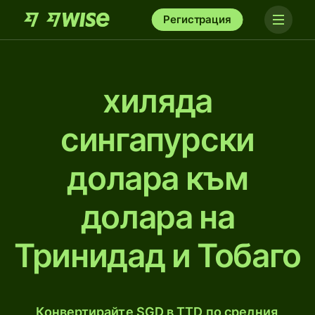
Регистрация
хиляда
сингапурски
долара към
долара на
Тринидад и Тобаго
Конвертирайте SGD в TTD по средния