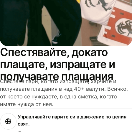
Спестявайте, докато
плащате, изпращате и
получавате плащания
Спестете пари, когато изпращате, харчите и
получавате плащания в над 40+ валути. Всичко,
от което се нуждаете, в една сметка, когато
имате нужда от нея.
Управлявайте парите си в движение по целия
свят.