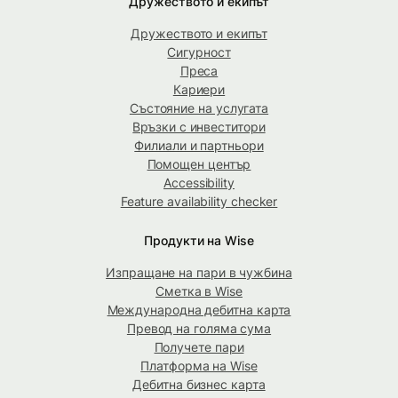
Дружеството и екипът
Дружеството и екипът
Сигурност
Преса
Кариери
Състояние на услугата
Връзки с инвеститори
Филиали и партньори
Помощен център
Accessibility
Feature availability checker
Продукти на Wise
Изпращане на пари в чужбина
Сметка в Wise
Международна дебитна карта
Превод на голяма сума
Получете пари
Платформа на Wise
Дебитна бизнес карта