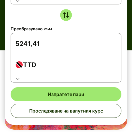
Преобразувано към
TTD
Изпратете пари
Проследяване на валутния курс