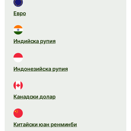
Евро
Индийска рупия
Индонезийска рупия
Канадски долар
Китайски юан ренминби