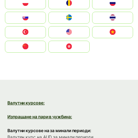
Polska
România
Россия
Slovensko
Ruoŧŧa
ไทย
Türkiye
United States
Vietnam
中国
中國香港特別行政區
Валутни курсове:
Изпращане на пари в чужбина:
Валутни курсове на за минали периоди:
Валутен курс на AUD за минали периоди