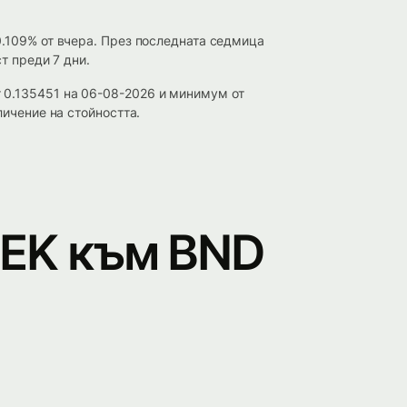
0.109% от вчера. През последната седмица
т преди 7 дни.
 0.135451 на 06-08-2026 и минимум от
личение на стойността.
SEK към BND