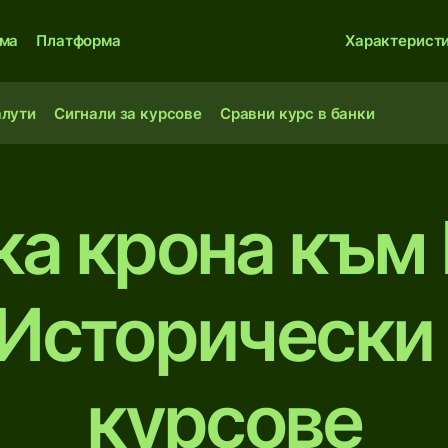
ма
Платформа
Характерист
алути
Сигнали за курсове
Сравни курс в банки
а крона към
Исторически
курсове