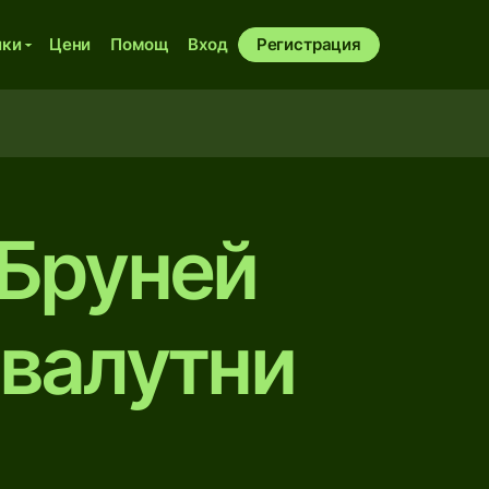
ики
Цени
Помощ
Вход
Регистрация
 Бруней
 валутни