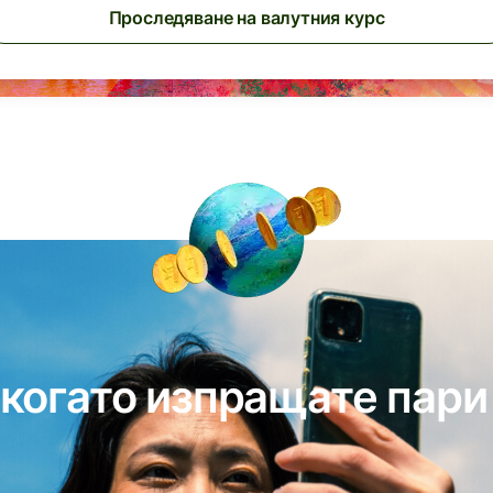
Проследяване на валутния курс
 когато изпращате пари