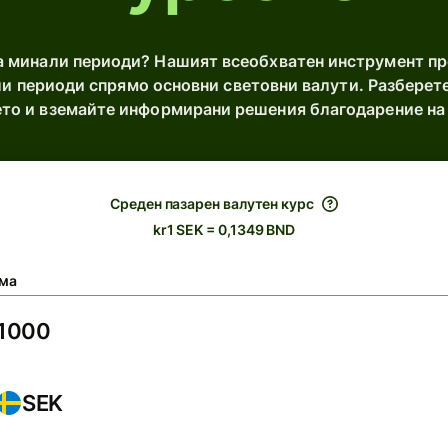
за минали периоди? Нашият всеобхватен инструмент п
и периоди спрямо основни световни валути. Разберет
мето и вземайте информирани решения благодарение на
Среден пазарен валутен курс
kr1 SEK = 0,1349 BND
ма
SEK