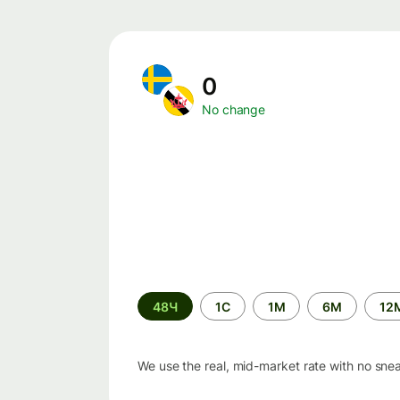
0
No change
Time
48Ч
1С
1М
6М
12
period
We use the real, mid-market rate with no sne