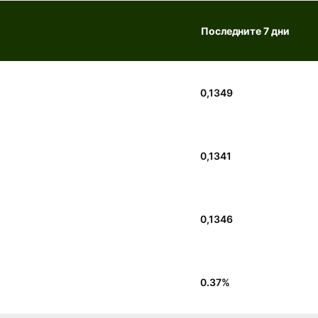
Последните 7 дни
0,1349
0,1341
0,1346
0.37
%