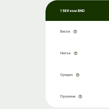
1 SEK към BND
Висок
Нисък
Среден
Промяна