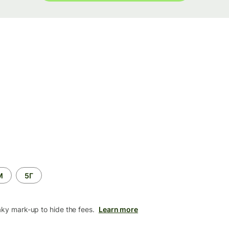
М
5Г
aky mark-up to hide the fees.
Learn more