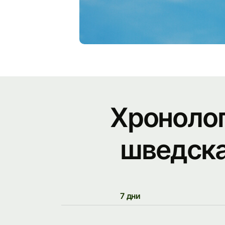
Хронолог
шведска
7 дни