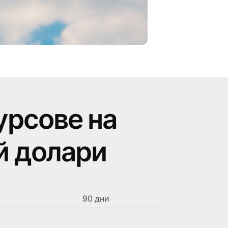
урсове на
й долари
90 дни