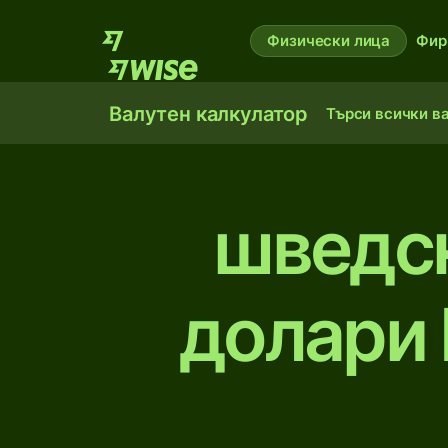
Физически лица
Фир
Валутен калкулатор
Търси всички в
шведск
долари 