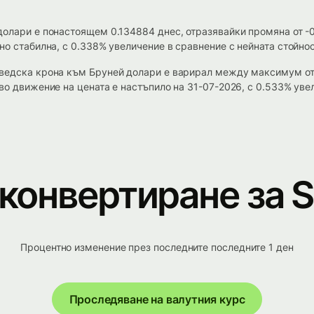
долари е понастоящем 0.134884 днес, отразявайки промяна от -
но стабилна, с 0.338% увеличение в сравнение с нейната стойнос
шведска крона към Бруней долари е варирал между максимум от
во движение на цената е настъпило на 31-07-2026, с 0.533% уве
 конвертиране за 
Процентно изменение през последните последните 1 ден
Проследяване на валутния курс