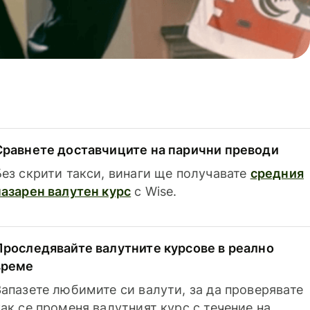
Сравнете доставчиците на парични преводи
Без скрити такси, винаги ще получавате
средния
пазарен валутен курс
с Wise.
Проследявайте валутните курсове в реално
време
Запазете любимите си валути, за да проверявате
как се променя валутният курс с течение на