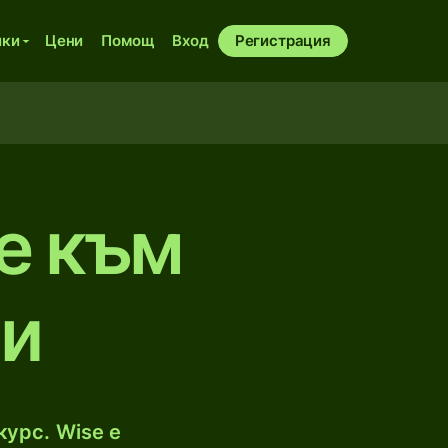
ики
Цени
Помощ
Вход
Регистрация
е към
ри
курс. Wise е