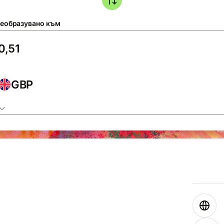
еобразувано към
GBP