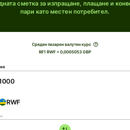
ната сметка за изпращане, плащане и конв
пари като местен потребител.
Среден пазарен валутен курс
R₣1 RWF = 0,0005053 GBP
ма
RWF