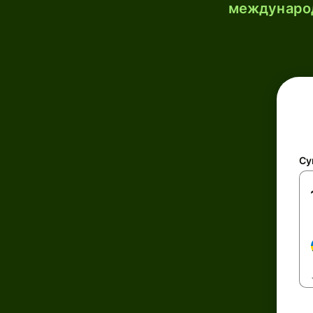
международ
Су