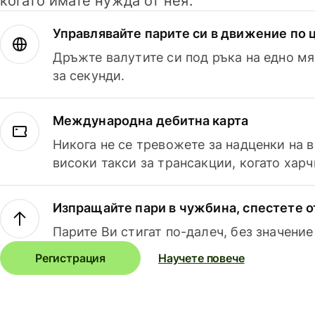
когато имате нужда от нея.
Управлявайте парите си в движение по ц
Дръжте валутите си под ръка на едно мя
за секунди.
Международна дебитна карта
Никога не се тревожете за надценки на 
високи такси за трансакции, когато харч
Изпращайте пари в чужбина, спестете о
Парите Ви стигат по-далеч, без значение
Регистрация
Научете повече