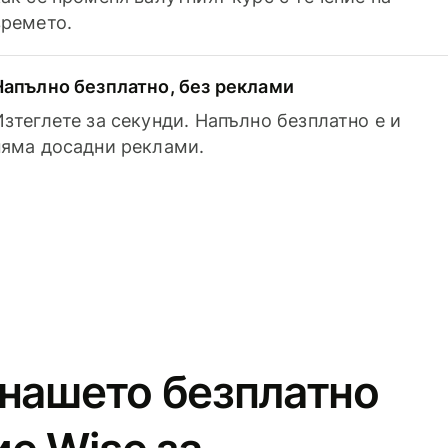
времето.
Напълно безплатно, без реклами
Изтеглете за секунди. Напълно безплатно е и
няма досадни реклами.
 нашето безплатно