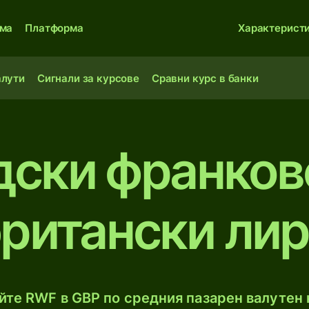
ма
Платформа
Характерист
алути
Сигнали за курсове
Сравни курс в банки
дски франков
ритански ли
те RWF в GBP по средния пазарен валутен 