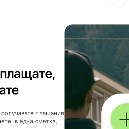
 плащате,
ате
и получавате плащания
аете, в една сметка,