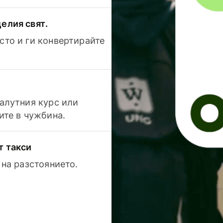
елия свят.
сто и ги конвертирайте
валутния курс или
ите в чужбина.
т такси
 на разстоянието.