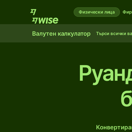
Физически лица
Фир
Валутен калкулатор
Търси всички в
Руан
б
Конвертирай