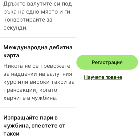
Дръжте валутите си под
ръка на едно място и ги
конвертирайте за
секунди.
Международна дебитна
карта
Регистрация
Никога не се тревожете
за надценки на валутния
Научете повече
курс или високи такси за
трансакции, когато
харчите в чужбина.
Изпращайте пари в
чужбина, спестете от
такси