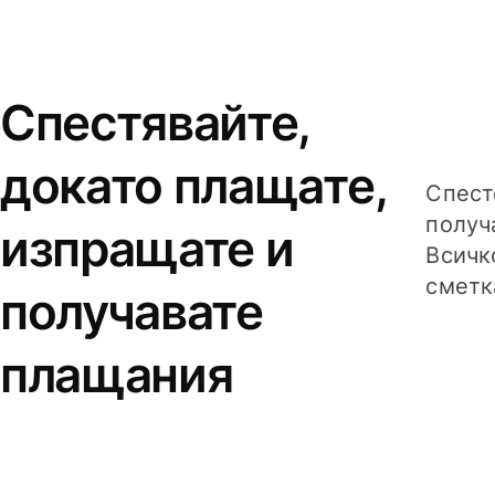
Спестявайте,
докато плащате,
Спест
получ
изпращате и
Всичк
сметк
получавате
плащания