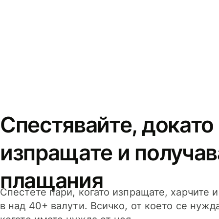
Спестявайте, докато
изпращате и получав
плащания
Спестете пари, когато изпращате, харчите 
в над 40+ валути. Всичко, от което се нужд