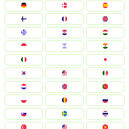
Deutschland
Denmark
España
Suomi
France
United Kingdom
Greece
Hrvatska
Magyarország
Indonesia
Israel
India
Italia
JA
Japan
South Korea
Malay
Mexico
Nederland
Norge
Portugal
Polska
România
Россия
Slovensko
Ruoŧŧa
ไทย
Türkiye
United States
Vietnam