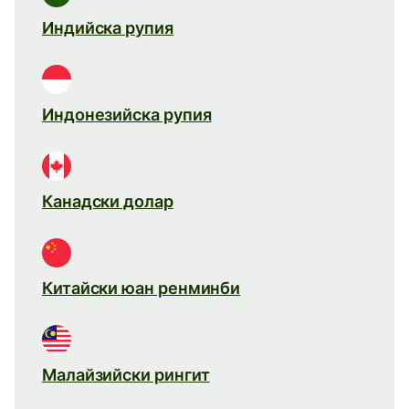
Индийска рупия
Индонезийска рупия
Канадски долар
Китайски юан ренминби
Малайзийски рингит