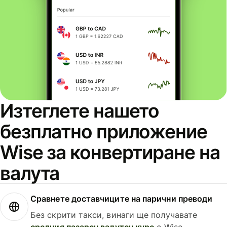
Изтеглете нашето
безплатно приложение
Wise за конвертиране на
валута
Сравнете доставчиците на парични преводи
Без скрити такси, винаги ще получавате
средния пазарен валутен курс
с Wise.