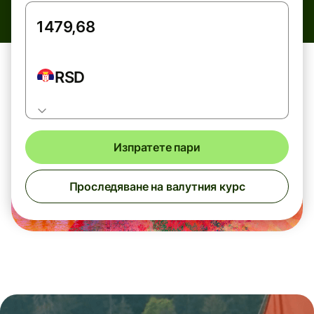
RSD
Изпратете пари
Проследяване на валутния курс