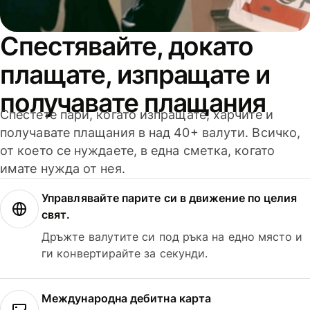
Спестявайте, докато
плащате, изпращате и
получавате плащания
Спестете пари, когато изпращате, харчите и
получавате плащания в над 40+ валути. Всичко,
от което се нуждаете, в една сметка, когато
имате нужда от нея.
Управлявайте парите си в движение по целия
свят.
Дръжте валутите си под ръка на едно място и
ги конвертирайте за секунди.
Международна дебитна карта