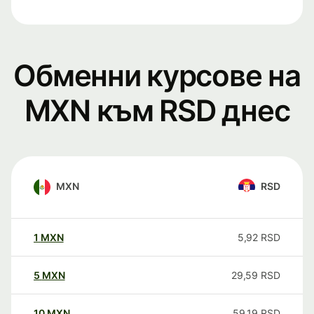
Обменни курсове на
MXN към RSD днес
MXN
RSD
1
MXN
5,92
RSD
5
MXN
29,59
RSD
10
MXN
59,19
RSD