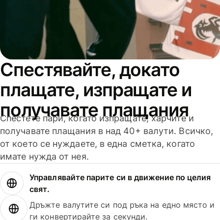
Спестявайте, докато
плащате, изпращате и
получавате плащания
Спестете пари, когато изпращате, харчите и
получавате плащания в над 40+ валути. Всичко,
от което се нуждаете, в една сметка, когато
имате нужда от нея.
Управлявайте парите си в движение по целия
свят.
Дръжте валутите си под ръка на едно място и
ги конвертирайте за секунди.