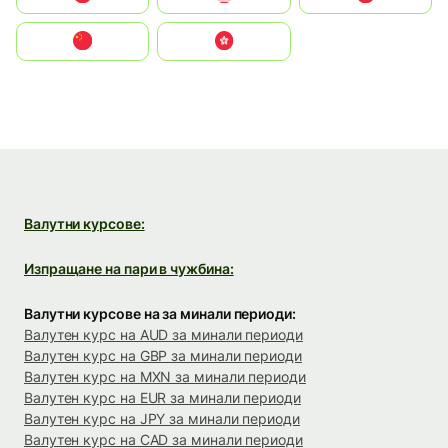
中国
中國香港特別行政區
Валутни курсове:
Изпращане на пари в чужбина:
Валутни курсове на за минали периоди:
Валутен курс на AUD за минали периоди
Валутен курс на GBP за минали периоди
Валутен курс на MXN за минали периоди
Валутен курс на EUR за минали периоди
Валутен курс на JPY за минали периоди
Валутен курс на CAD за минали периоди