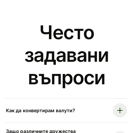
Често
задавани
въпроси
Как да конвертирам валути?
Защо различните дружества