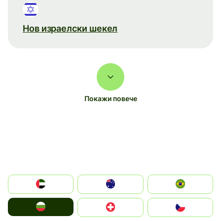
Нов израелски шекел
Покажи повече
الإمارات العربية المتحدة
Australia
Brazil
България
Switzerland
Czechia