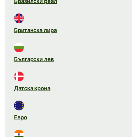
Бразилски реал
Британска лира
Български лев
Датска крона
Евро