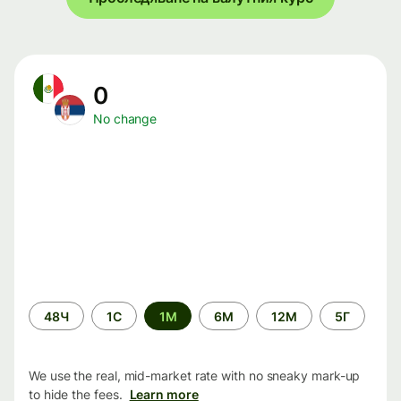
0
No change
Time
48Ч
1С
1М
6М
12М
5Г
period
We use the real, mid-market rate with no sneaky mark-up
to hide the fees.
Learn more