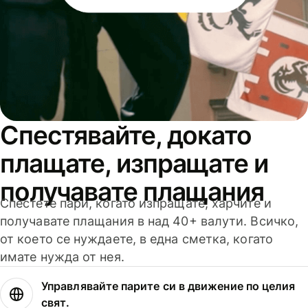
Спестявайте, докато
плащате, изпращате и
получавате плащания
Спестете пари, когато изпращате, харчите и
получавате плащания в над 40+ валути. Всичко,
от което се нуждаете, в една сметка, когато
имате нужда от нея.
Управлявайте парите си в движение по целия
свят.