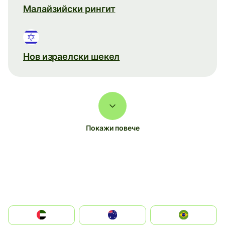
Малайзийски рингит
Нов израелски шекел
Покажи повече
الإمارات العربية المتحدة
Australia
Brazil