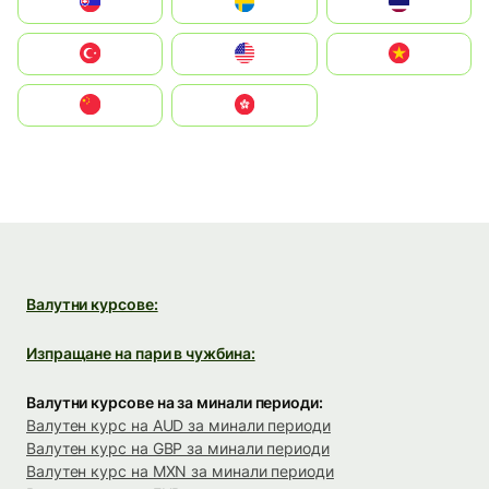
Slovensko
Ruoŧŧa
ไทย
Türkiye
United States
Vietnam
中国
中國香港特別行政區
Валутни курсове:
Изпращане на пари в чужбина:
Валутни курсове на за минали периоди:
Валутен курс на AUD за минали периоди
Валутен курс на GBP за минали периоди
Валутен курс на MXN за минали периоди