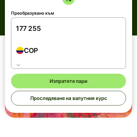
Преобразувано към
COP
Изпратете пари
Проследяване на валутния курс