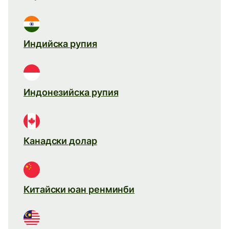
Индийска рупия
Индонезийска рупия
Канадски долар
Китайски юан ренминби