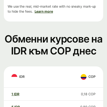
We use the real, mid-market rate with no sneaky mark-up
to hide the fees.
Learn more
Обменни курсове на
IDR към COP днес
IDR
COP
1
IDR
0,18
COP
5
IDR
0,89
COP