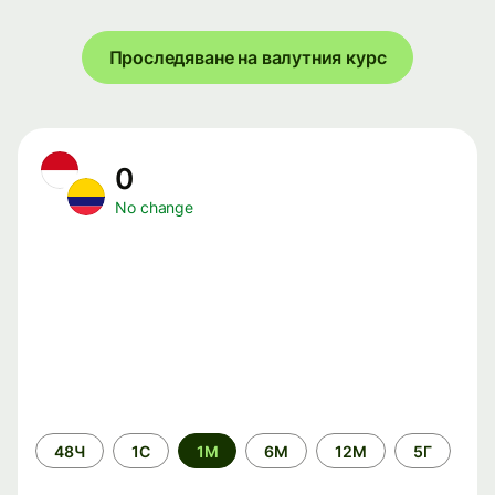
Проследяване на валутния курс
0
No change
Time
48Ч
1С
1М
6М
12М
5Г
period