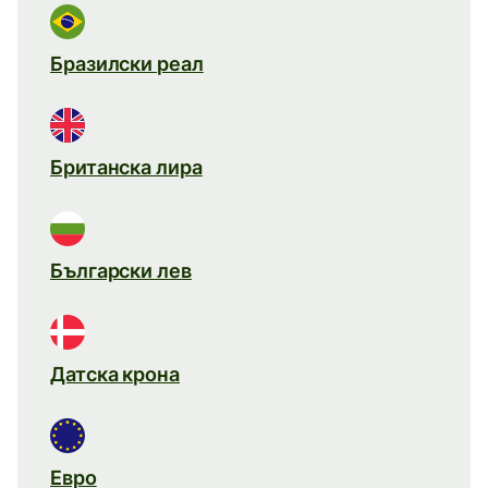
Бразилски реал
Британска лира
Български лев
Датска крона
Евро