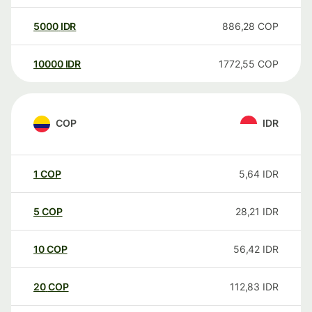
5000
IDR
886,28
COP
10000
IDR
1772,55
COP
COP
IDR
1
COP
5,64
IDR
5
COP
28,21
IDR
10
COP
56,42
IDR
20
COP
112,83
IDR