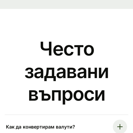
Често
задавани
въпроси
Как да конвертирам валути?