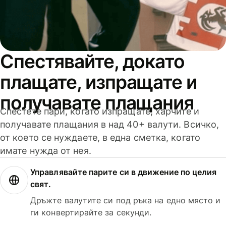
Спестявайте, докато
плащате, изпращате и
получавате плащания
Спестете пари, когато изпращате, харчите и
получавате плащания в над 40+ валути. Всичко,
от което се нуждаете, в една сметка, когато
имате нужда от нея.
Управлявайте парите си в движение по целия
свят.
Дръжте валутите си под ръка на едно място и
ги конвертирайте за секунди.