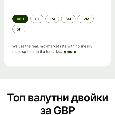
Time
48Ч
1С
1М
6М
12М
period
5Г
We use the real, mid-market rate with no sneaky
mark-up to hide the fees.
Learn more
Топ валутни двойки
за GBP