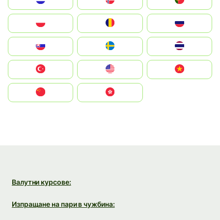
Nederland
Norge
Portugal
Polska
România
Россия
Slovensko
Ruoŧŧa
ไทย
Türkiye
United States
Vietnam
中国
中國香港特別行政區
Валутни курсове:
Изпращане на пари в чужбина: