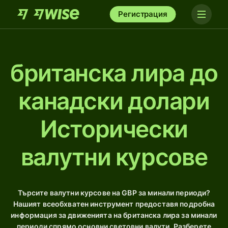
Регистрация
британска лира до
канадски долари
Исторически
валутни курсове
Търсите валутни курсове на GBP за минали периоди?
Нашият всеобхватен инструмент предоставя подробна
информация за движенията на британска лира за минали
периоди спрямо основни световни валути. Разберете