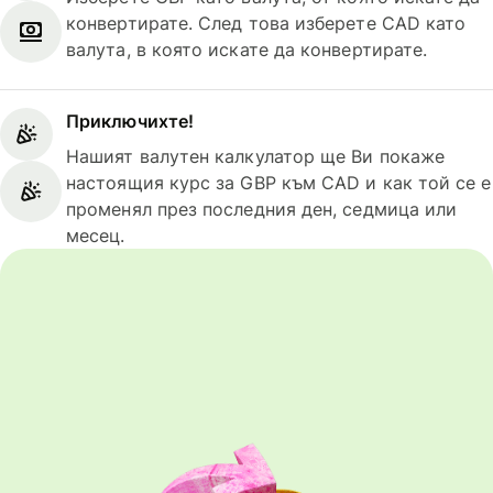
конвертирате. След това изберете CAD като
валута, в която искате да конвертирате.
Приключихте!
Нашият валутен калкулатор ще Ви покаже
настоящия курс за GBP към CAD и как той се е
променял през последния ден, седмица или
месец.