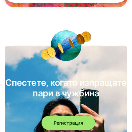
Спестете, когато изпращате
пари в чужбина
Регистрация