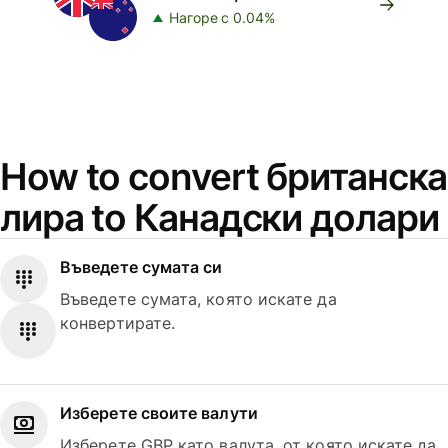
Нагоре с 0.04%
How to convert британска
лира to Канадски долари
Въведете сумата си
Въведете сумата, която искате да
конвертирате.
Изберете своите валути
Изберете GBP като валута, от която искате да