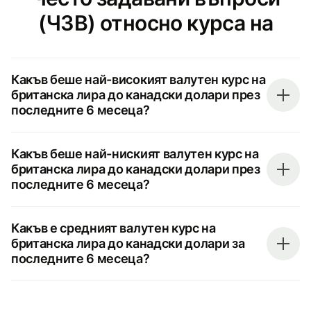
(ЧЗВ) относно курса на
Какъв беше най-високият валутен курс на
британска лира до канадски долари през
последните 6 месеца?
Какъв беше най-ниският валутен курс на
британска лира до канадски долари през
последните 6 месеца?
Какъв е средният валутен курс на
британска лира до канадски долари за
последните 6 месеца?