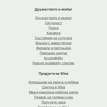
Дружеството и екипът
Дружеството и екипът
Сигурност
Преса
Кариери
Състояние на услугата
Връзки с инвеститори
Филиали и партньори
Помощен център
Accessibility
Feature availability checker
Продукти на Wise
Изпращане на пари в чужбина
Сметка в Wise
Международна дебитна карта
Превод на голяма сума
Получете пари