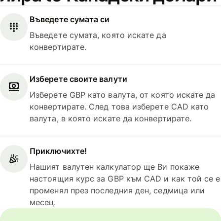
Въведете сумата си
Въведете сумата, която искате да
конвертирате.
Изберете своите валути
Изберете GBP като валута, от която искате да
конвертирате. След това изберете CAD като
валута, в която искате да конвертирате.
Приключихте!
Нашият валутен калкулатор ще Ви покаже
настоящия курс за GBP към CAD и как той се е
променял през последния ден, седмица или
месец.