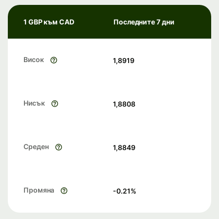
1 GBP към CAD
Последните 7 дни
Висок
1,8919
Нисък
1,8808
Среден
1,8849
Промяна
-0.21
%