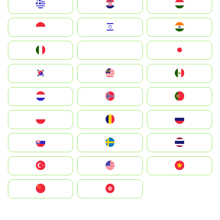
Greece
Hrvatska
Magyarország
Indonesia
Israel
India
Italia
JA
Japan
South Korea
Malay
Mexico
Nederland
Norge
Portugal
Polska
România
Россия
Slovensko
Ruoŧŧa
ไทย
Türkiye
United States
Vietnam
中国
中國香港特別行政區