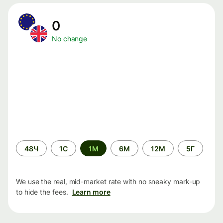
0
No change
Time
48Ч
1С
1М
6М
12М
5Г
period
We use the real, mid-market rate with no sneaky mark-up
to hide the fees.
Learn more