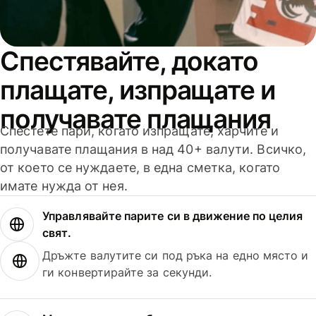
Спестявайте, докато
плащате, изпращате и
получавате плащания
Спестете пари, когато изпращате, харчите и
получавате плащания в над 40+ валути. Всичко,
от което се нуждаете, в една сметка, когато
имате нужда от нея.
Управлявайте парите си в движение по целия
свят.
Дръжте валутите си под ръка на едно място и
ги конвертирайте за секунди.