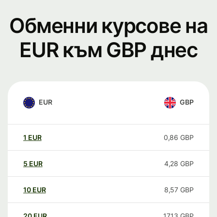
Обменни курсове на
EUR към GBP днес
EUR
GBP
1
EUR
0,86
GBP
5
EUR
4,28
GBP
10
EUR
8,57
GBP
20
EUR
17,13
GBP