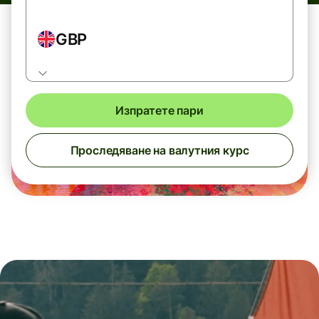
GBP
Изпратете пари
Проследяване на валутния курс