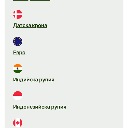
Датска крона
Евро
Индийска рупия
Индонезийска рупия