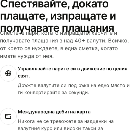
Спестявайте, докато
плащате, изпращате и
получавате плащания
Спестете пари, когато изпращате, харчите и
получавате плащания в над 40+ валути. Всичко,
от което се нуждаете, в една сметка, когато
имате нужда от нея.
Управлявайте парите си в движение по целия
свят.
Дръжте валутите си под ръка на едно място и
ги конвертирайте за секунди.
Международна дебитна карта
Никога не се тревожете за надценки на
валутния курс или високи такси за