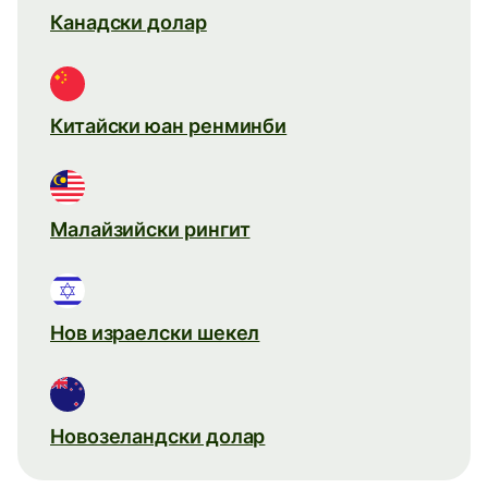
Канадски долар
Китайски юан ренминби
Малайзийски рингит
Нов израелски шекел
Новозеландски долар