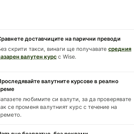
Сравнете доставчиците на парични преводи
Без скрити такси, винаги ще получавате
средния
пазарен валутен курс
с Wise.
Проследявайте валутните курсове в реално
време
Запазете любимите си валути, за да проверявате
как се променя валутният курс с течение на
времето.
Напълно безплатно, без реклами