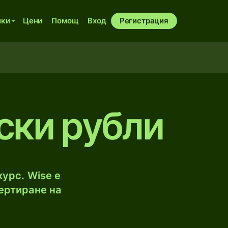
ики
Цени
Помощ
Вход
Регистрация
ски рубли
урс. Wise е
ертиране на