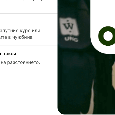
валутния курс или
ите в чужбина.
т такси
 на разстоянието.