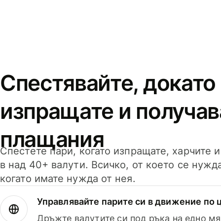
Спестявайте, докато
изпращате и получав
плащания
Спестете пари, когато изпращате, харчите 
в над 40+ валути. Всичко, от което се нужд
когато имате нужда от нея.
Управлявайте парите си в движение по ц
Дръжте валутите си под ръка на едно мя