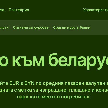
ма
Платформа
Характерист
алути
Сигнали за курсове
Сравни курс в банки
о към белару
те EUR в BYN по средния пазарен валутен к
ната сметка за изпращане, плащане и конв
пари като местен потребител.