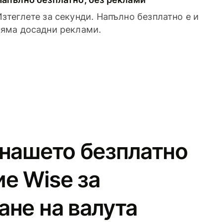
Изтеглете за секунди. Напълно безплатно е и
няма досадни реклами.
 нашето безплатно
е Wise за
ане на валута