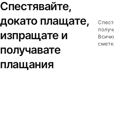
Спестявайте,
докато плащате,
Спест
получ
изпращате и
Всичк
сметк
получавате
плащания