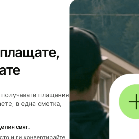
 плащате,
ате
и получавате плащания
аете, в една сметка,
елия свят.
сто и ги конвертирайте