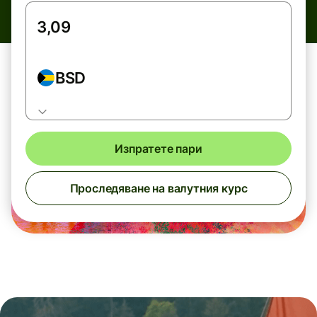
BSD
Изпратете пари
Проследяване на валутния курс