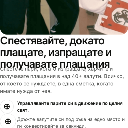
Спестявайте, докато
плащате, изпращате и
получавате плащания
Спестете пари, когато изпращате, харчите и
получавате плащания в над 40+ валути. Всичко,
от което се нуждаете, в една сметка, когато
имате нужда от нея.
Управлявайте парите си в движение по целия
свят.
Дръжте валутите си под ръка на едно място и
ги конвертирайте за секунди.