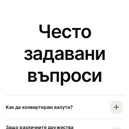
Често
задавани
въпроси
Как да конвертирам валути?
Защо различните дружества