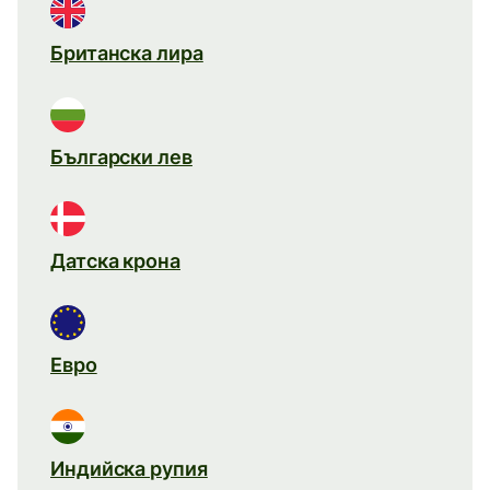
Британска лира
Български лев
Датска крона
Евро
Индийска рупия