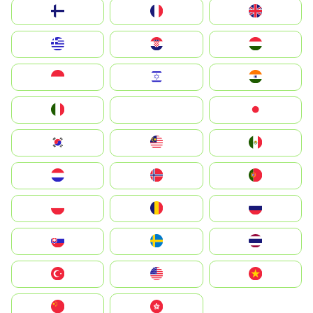
Suomi
France
United Kingdom
Greece
Hrvatska
Magyarország
Indonesia
Israel
India
Italia
JA
Japan
South Korea
Malay
Mexico
Nederland
Norge
Portugal
Polska
România
Россия
Slovensko
Ruoŧŧa
ไทย
Türkiye
United States
Vietnam
中国
中國香港特別行政區