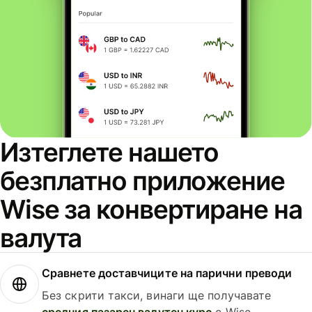
Изтеглете нашето
безплатно приложение
Wise за конвертиране на
валута
Сравнете доставчиците на парични преводи
Без скрити такси, винаги ще получавате
средния пазарен валутен курс
с Wise.