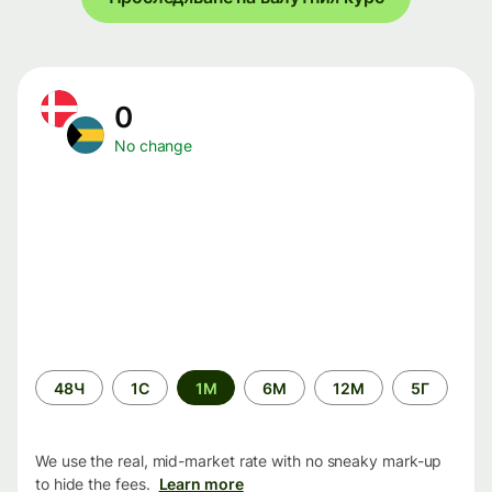
0
No change
Time
48Ч
1С
1М
6М
12М
5Г
period
We use the real, mid-market rate with no sneaky mark-up
to hide the fees.
Learn more