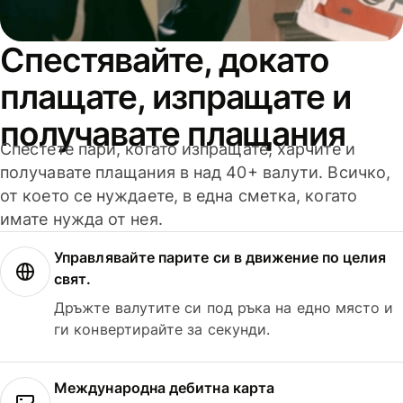
Спестявайте, докато
плащате, изпращате и
получавате плащания
Спестете пари, когато изпращате, харчите и
получавате плащания в над 40+ валути. Всичко,
от което се нуждаете, в една сметка, когато
имате нужда от нея.
Управлявайте парите си в движение по целия
свят.
Дръжте валутите си под ръка на едно място и
ги конвертирайте за секунди.
Международна дебитна карта