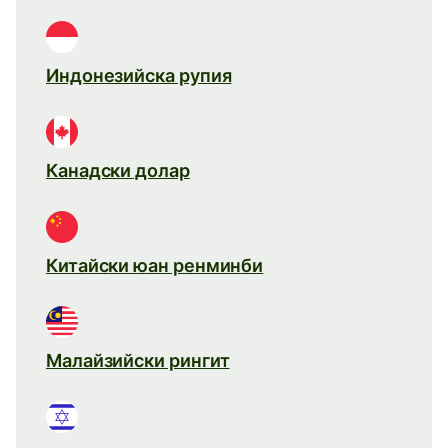
Индонезийска рупия
Канадски долар
Китайски юан ренминби
Малайзийски рингит