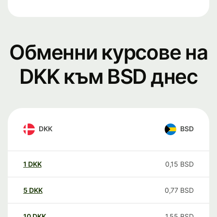
Обменни курсове на
DKK към BSD днес
DKK
BSD
1
DKK
0,15
BSD
5
DKK
0,77
BSD
10
DKK
1,55
BSD