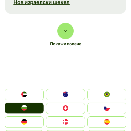
Нов израелски шекел
Покажи повече
الإمارات العربية المتحدة
Australia
Brazil
България
Switzerland
Czechia
Deutschland
Denmark
España