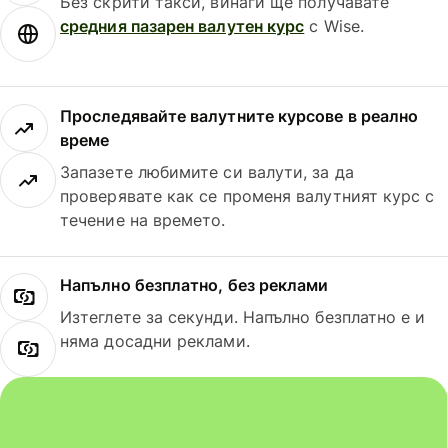
Без скрити такси, винаги ще получавате
средния пазарен валутен курс
с Wise.
Проследявайте валутните курсове в реално
време
Запазете любимите си валути, за да
проверявате как се променя валутният курс с
течение на времето.
Напълно безплатно, без реклами
Изтеглете за секунди. Напълно безплатно е и
няма досадни реклами.