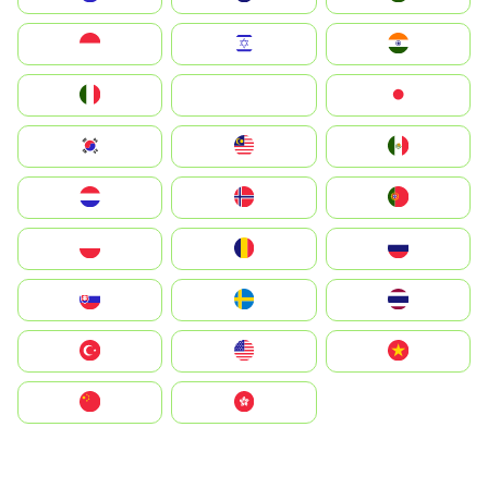
Indonesia
Israel
India
Italia
JA
Japan
South Korea
Malay
Mexico
Nederland
Norge
Portugal
Polska
România
Россия
Slovensko
Ruoŧŧa
ไทย
Türkiye
United States
Vietnam
中国
中國香港特別行政區