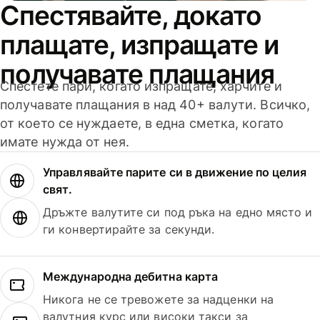
Спестявайте, докато
плащате, изпращате и
получавате плащания
Спестете пари, когато изпращате, харчите и
получавате плащания в над 40+ валути. Всичко,
от което се нуждаете, в една сметка, когато
имате нужда от нея.
Управлявайте парите си в движение по целия
свят.
Дръжте валутите си под ръка на едно място и
ги конвертирайте за секунди.
Международна дебитна карта
Никога не се тревожете за надценки на
валутния курс или високи такси за