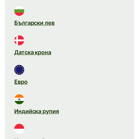
Български лев
Датска крона
Евро
Индийска рупия