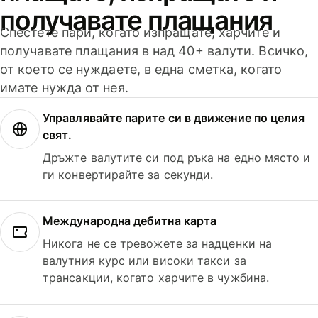
получавате плащания
Спестете пари, когато изпращате, харчите и
получавате плащания в над 40+ валути. Всичко,
от което се нуждаете, в една сметка, когато
имате нужда от нея.
Управлявайте парите си в движение по целия
свят.
Дръжте валутите си под ръка на едно място и
ги конвертирайте за секунди.
Международна дебитна карта
Никога не се тревожете за надценки на
валутния курс или високи такси за
трансакции, когато харчите в чужбина.