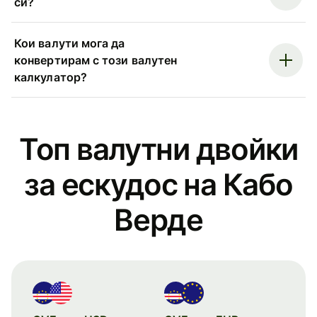
си?
Кои валути мога да
конвертирам с този валутен
калкулатор?
Топ валутни двойки
за ескудос на Кабо
Верде