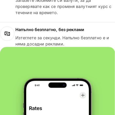
Запазете любимите си валути, за да
проверявате как се променя валутният курс с
течение на времето.
Напълно безплатно, без реклами
Изтеглете за секунди. Напълно безплатно е и
няма досадни реклами.