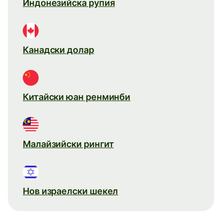
Индонезийска рупия
Канадски долар
Китайски юан ренминби
Малайзийски рингит
Нов израелски шекел