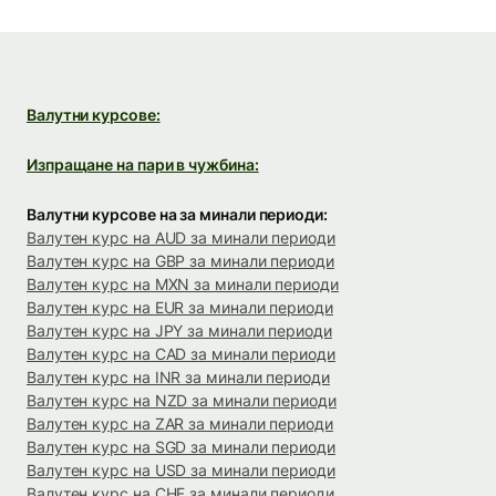
Валутни курсове:
Изпращане на пари в чужбина:
Валутни курсове на за минали периоди:
Валутен курс на AUD за минали периоди
Валутен курс на GBP за минали периоди
Валутен курс на MXN за минали периоди
Валутен курс на EUR за минали периоди
Валутен курс на JPY за минали периоди
Валутен курс на CAD за минали периоди
Валутен курс на INR за минали периоди
Валутен курс на NZD за минали периоди
Валутен курс на ZAR за минали периоди
Валутен курс на SGD за минали периоди
Валутен курс на USD за минали периоди
Валутен курс на CHF за минали периоди