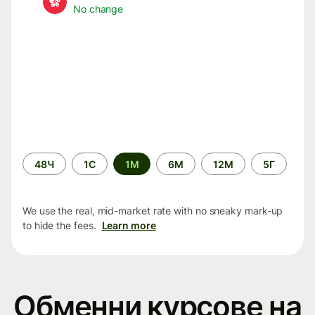
No change
Time
48Ч
1С
1М
6М
12М
5Г
period
We use the real, mid-market rate with no sneaky mark-up
to hide the fees.
Learn more
Обменни курсове на