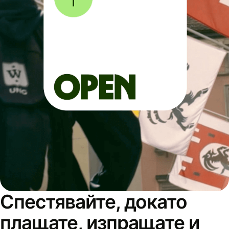
Спестявайте, докато
плащате, изпращате и