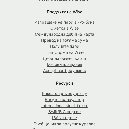
Продукти на Wise
Изпращане на пари в чужбина
Сметка в Wise
Международна дебитна карта
Превод на голяма сума
Получете пари
Платформа на Wise
Дебитна бизнес карта
Масови плащания
Accept card payments
Ресурси
Research privacy policy
Валутен калкулатор
International stock ticker
Swift/BIC кодове
IBAN кодове
Съобщения за валутни курсове