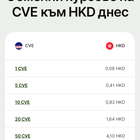
CVE към HKD днес
CVE
HKD
1
CVE
0,08
HKD
5
CVE
0,41
HKD
10
CVE
0,82
HKD
20
CVE
1,64
HKD
50
CVE
4,10
HKD