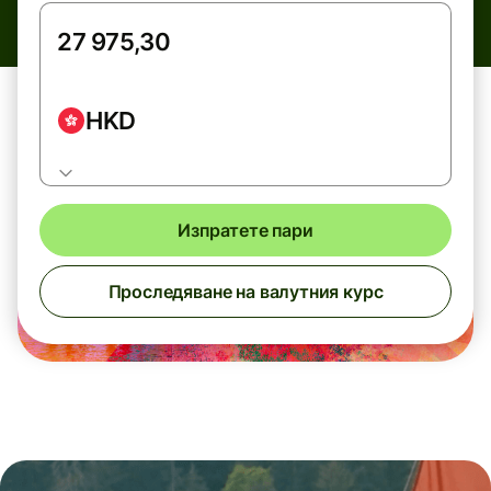
HKD
Изпратете пари
Проследяване на валутния курс