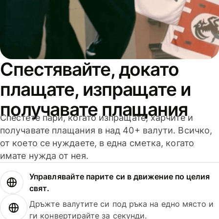
Спестявайте, докато
плащате, изпращате и
получавате плащания
Спестете пари, когато изпращате, харчите и
получавате плащания в над 40+ валути. Всичко,
от което се нуждаете, в една сметка, когато
имате нужда от нея.
Управлявайте парите си в движение по целия
свят.
Дръжте валутите си под ръка на едно място и
ги конвертирайте за секунди.