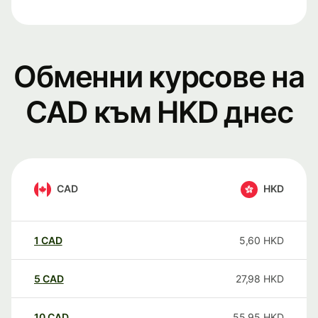
Обменни курсове на
CAD към HKD днес
CAD
HKD
1
CAD
5,60
HKD
5
CAD
27,98
HKD
10
CAD
55,95
HKD