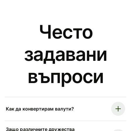
Често
задавани
въпроси
Как да конвертирам валути?
Защо различните дружества