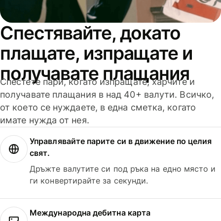
Спестявайте, докато
плащате, изпращате и
получавате плащания
Спестете пари, когато изпращате, харчите и
получавате плащания в над 40+ валути. Всичко,
от което се нуждаете, в една сметка, когато
имате нужда от нея.
Управлявайте парите си в движение по целия
свят.
Дръжте валутите си под ръка на едно място и
ги конвертирайте за секунди.
Международна дебитна карта