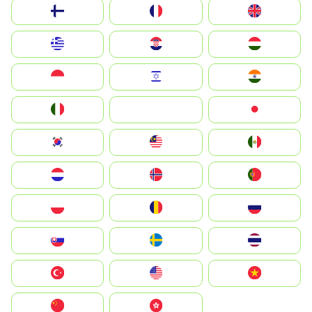
Suomi
France
United Kingdom
Greece
Hrvatska
Magyarország
Indonesia
Israel
India
Italia
JA
Japan
South Korea
Malay
Mexico
Nederland
Norge
Portugal
Polska
România
Россия
Slovensko
Ruoŧŧa
ไทย
Türkiye
United States
Vietnam
中国
中國香港特別行政區