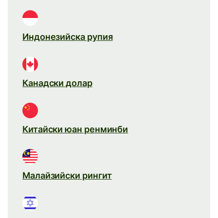
Индонезийска рупия
Канадски долар
Китайски юан ренминби
Малайзийски рингит