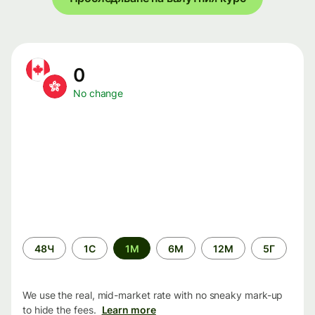
0
No change
Time
48Ч
1С
1М
6М
12М
5Г
period
We use the real, mid-market rate with no sneaky mark-up
to hide the fees.
Learn more