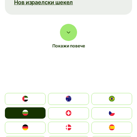
Нов израелски шекел
Покажи повече
الإمارات العربية المتحدة
Australia
Brazil
България
Switzerland
Czechia
Deutschland
Denmark
España