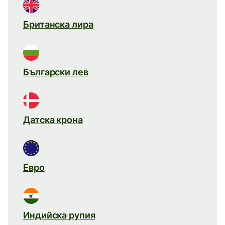
Британска лира
Български лев
Датска крона
Евро
Индийска рупия