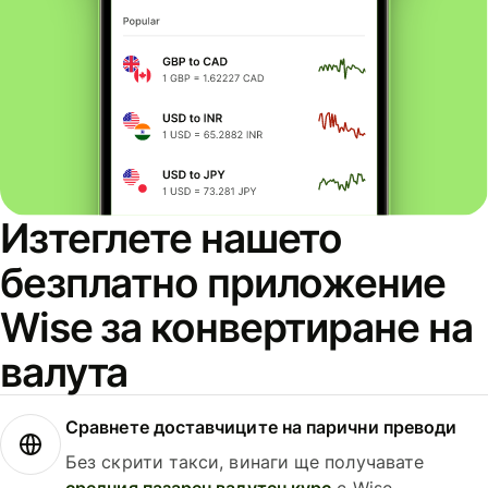
Изтеглете нашето
безплатно приложение
Wise за конвертиране на
валута
Сравнете доставчиците на парични преводи
Без скрити такси, винаги ще получавате
средния пазарен валутен курс
с Wise.