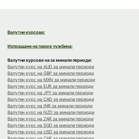
Валутни курсове:
Изпращане на пари в чужбина:
Валутни курсове на за минали периоди:
Валутен курс на AUD за минали периоди
Валутен курс на GBP за минали периоди
Валутен курс на MXN за минали периоди
Валутен курс на EUR за минали периоди
Валутен курс на JPY за минали периоди
Валутен курс на CAD за минали периоди
Валутен курс на INR за минали периоди
Валутен курс на NZD за минали периоди
Валутен курс на ZAR за минали периоди
Валутен курс на SGD за минали периоди
Валутен курс на USD за минали периоди
Валутен курс на CHF за минали периоди