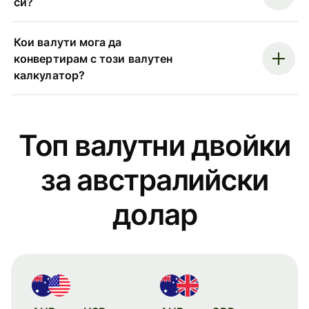
си?
Кои валути мога да
конвертирам с този валутен
калкулатор?
Топ валутни двойки
за австралийски
долар