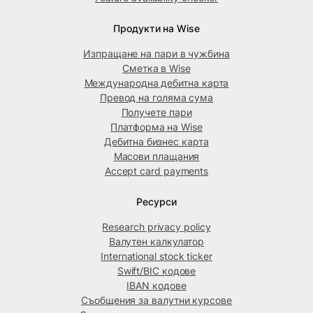
Продукти на Wise
Изпращане на пари в чужбина
Сметка в Wise
Международна дебитна карта
Превод на голяма сума
Получете пари
Платформа на Wise
Дебитна бизнес карта
Масови плащания
Accept card payments
Ресурси
Research privacy policy
Валутен калкулатор
International stock ticker
Swift/BIC кодове
IBAN кодове
Съобщения за валутни курсове