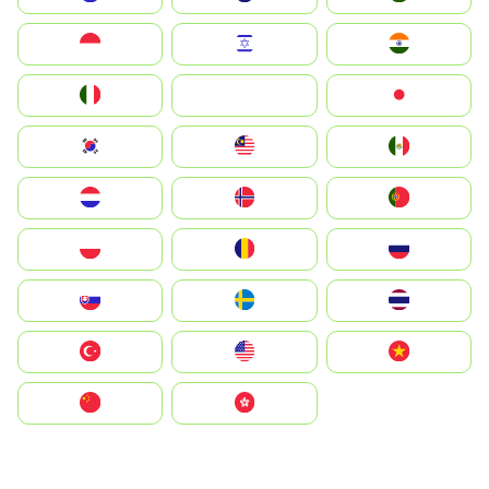
Indonesia
Israel
India
Italia
JA
Japan
South Korea
Malay
Mexico
Nederland
Norge
Portugal
Polska
România
Россия
Slovensko
Ruoŧŧa
ไทย
Türkiye
United States
Vietnam
中国
中國香港特別行政區