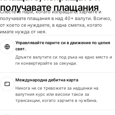
получавате плащания
Спестете пари, когато изпращате, харчите и
получавате плащания в над 40+ валути. Всичко,
от което се нуждаете, в една сметка, когато
имате нужда от нея.
Управлявайте парите си в движение по целия
свят.
Дръжте валутите си под ръка на едно място и
ги конвертирайте за секунди.
Международна дебитна карта
Никога не се тревожете за надценки на
валутния курс или високи такси за
трансакции, когато харчите в чужбина.