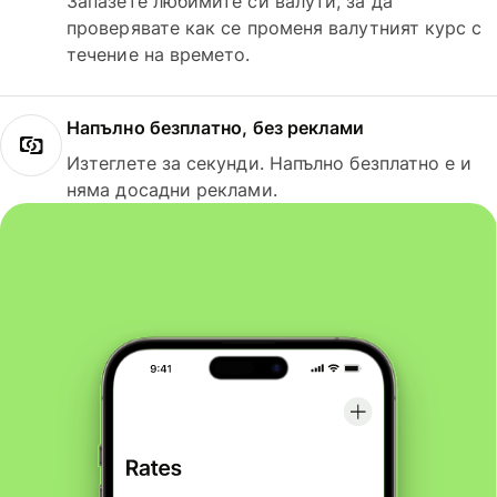
Запазете любимите си валути, за да
проверявате как се променя валутният курс с
течение на времето.
Напълно безплатно, без реклами
Изтеглете за секунди. Напълно безплатно е и
няма досадни реклами.