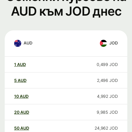
AUD към JOD днес
AUD
JOD
1
AUD
0,499
JOD
5
AUD
2,496
JOD
10
AUD
4,992
JOD
20
AUD
9,985
JOD
50
AUD
24,962
JOD