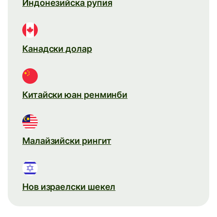
Индонезийска рупия
Канадски долар
Китайски юан ренминби
Малайзийски рингит
Нов израелски шекел