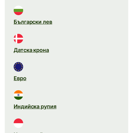
Български лев
Датска крона
Евро
Индийска рупия