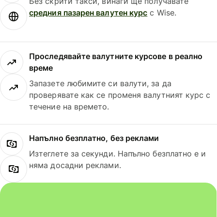
Без скрити такси, винаги ще получавате
средния пазарен валутен курс
с Wise.
Проследявайте валутните курсове в реално
време
Запазете любимите си валути, за да
проверявате как се променя валутният курс с
течение на времето.
Напълно безплатно, без реклами
Изтеглете за секунди. Напълно безплатно е и
няма досадни реклами.