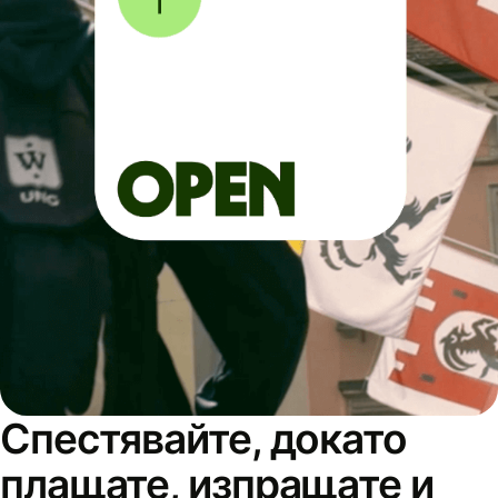
Спестявайте, докато
плащате, изпращате и