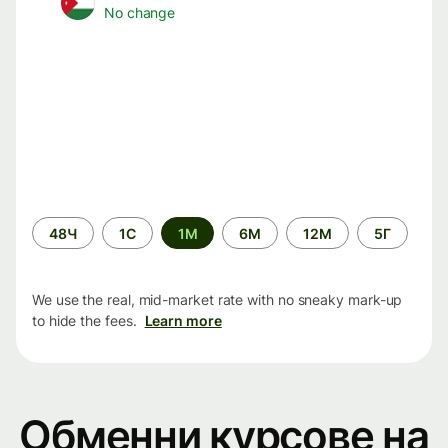
No change
Time
48Ч
1С
1М
6М
12М
5Г
period
We use the real, mid-market rate with no sneaky mark-up
to hide the fees.
Learn more
Обменни курсове на