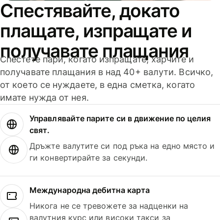
Спестявайте, докато
плащате, изпращате и
получавате плащания
Спестете пари, когато изпращате, харчите и
получавате плащания в над 40+ валути. Всичко,
от което се нуждаете, в една сметка, когато
имате нужда от нея.
Управлявайте парите си в движение по целия
свят.
Дръжте валутите си под ръка на едно място и
ги конвертирайте за секунди.
Международна дебитна карта
Никога не се тревожете за надценки на
валутния курс или високи такси за