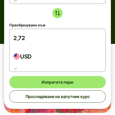
Преобразувано към
USD
Изпратете пари
Проследяване на валутния курс