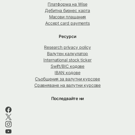
Платформа на Wise
Дебитна бизнес карта
Масови плащания
Accept card payments
Ресурси
Research privacy policy
Валутен калкулатор
International stock ticker
Swift/BIC кодове
IBAN кодове
Съобщения за валутни курсове
Сравняване на валутни курсове
Последвайте ни