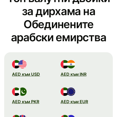
за дирхамa на
Обединените
арабски емирства
AED към USD
AED към INR
AED към PKR
AED към EUR