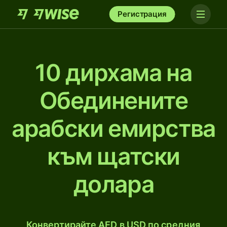
Регистрация
10 дирхамa на
Обединените
арабски емирства
към щатски
долара
Конвертирайте AED в USD по средния