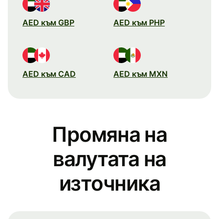
AED към GBP
AED към PHP
AED към CAD
AED към MXN
Промяна на
валутата на
източника