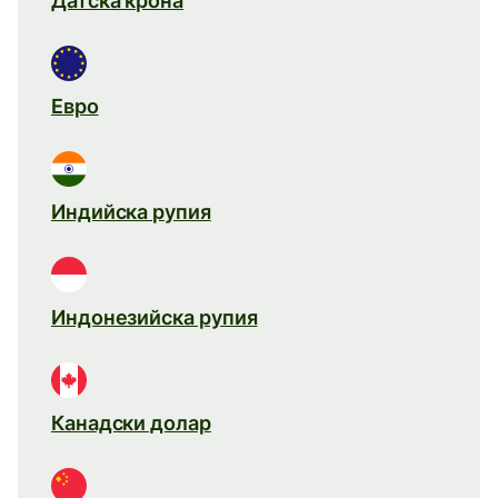
Датска крона
Евро
Индийска рупия
Индонезийска рупия
Канадски долар