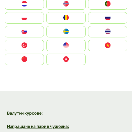
Nederland
Norge
Portugal
Polska
România
Россия
Slovensko
Ruoŧŧa
ไทย
Türkiye
United States
Vietnam
中国
中國香港特別行政區
Валутни курсове:
Изпращане на пари в чужбина: