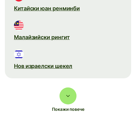
Китайски юан ренминби
Малайзийски рингит
Нов израелски шекел
Покажи повече