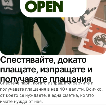
Спестявайте, докато
плащате, изпращате и
получавате плащания
Спестете пари, когато изпращате, харчите и
получавате плащания в над 40+ валути. Всичко,
от което се нуждаете, в една сметка, когато
имате нужда от нея.