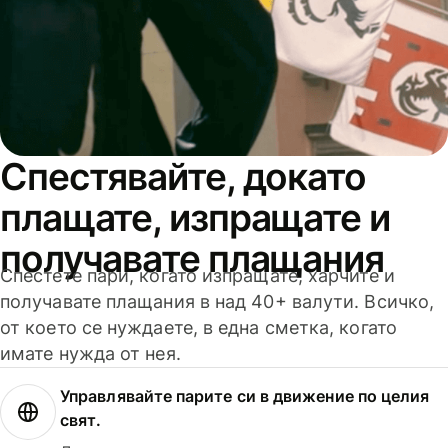
Спестявайте, докато
плащате, изпращате и
получавате плащания
Спестете пари, когато изпращате, харчите и
получавате плащания в над 40+ валути. Всичко,
от което се нуждаете, в една сметка, когато
имате нужда от нея.
Управлявайте парите си в движение по целия
свят.