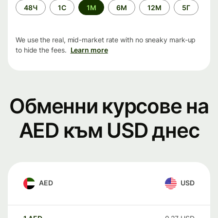
Time
48Ч
1С
1М
6М
12М
5Г
period
We use the real, mid-market rate with no sneaky mark-up
to hide the fees.
Learn more
Обменни курсове на
AED към USD днес
AED
USD