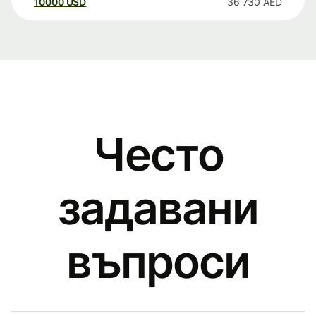
10000
USD
36 730
AED
Често
задавани
въпроси