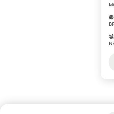
M
銀
B
城
N