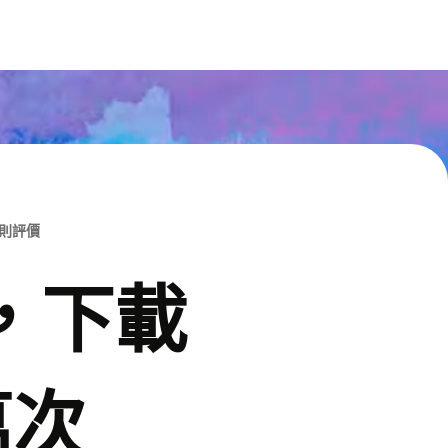
M則評價
p，下載
萬次