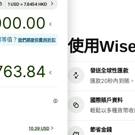
匯率保證為期8小時
1 USD = 7.8454 HKD
匯率保證為期8小時
.00
貨幣等值？
使用Wi
我們將提供費用折扣
發送全球性匯款
匯款20秒內到賬
國際賬戶資料
輕鬆以多種貨幣收
10.39 USD
節省金錢