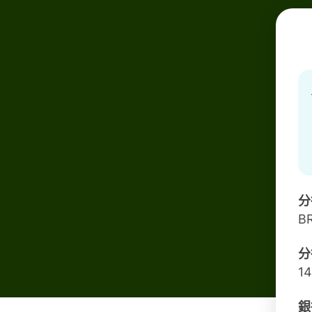
分
B
分
1
銀