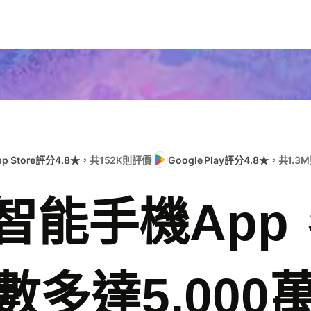
pp Store評分4.8★，
共152K則評價
Google Play評分4.8★，
共1.3
e智能手機Ap
數多達5,000