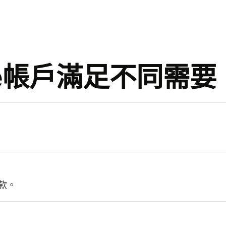
se帳戶滿足不同需要
。
款。