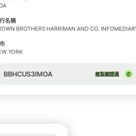
OA
行名稱
ROWN BROTHERS HARRIMAN AND CO. INFOMEDIAR
市
EW YORK
BBHCUS3IMOA
複製驗證碼