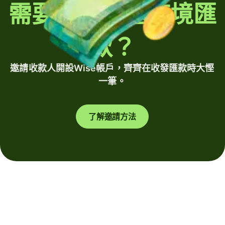
需要定期發送跨境匯
款？
邀請收款人開設Wise帳戶，齊齊在收發匯款時大慳
一筆。
了解邀請方法