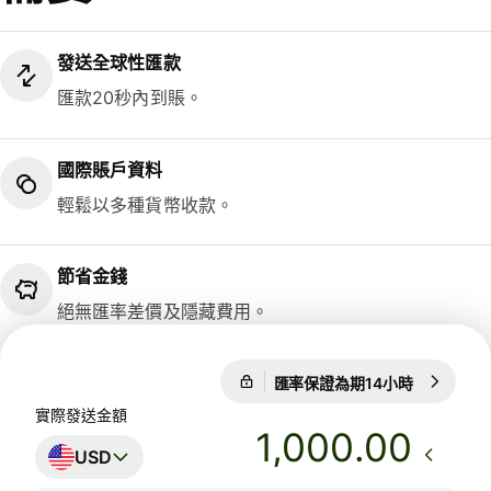
發送全球性匯款
匯款20秒內到賬。
國際賬戶資料
輕鬆以多種貨幣收款。
節省金錢
絕無匯率差價及隱藏費用。
匯率保證為期14小時
1 USD = 7
匯率保證為期14小時
實際發送金額
.00
USD