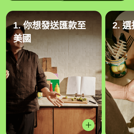
1. 你想發送匯款至
2. 
美國