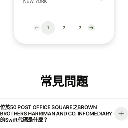
NEW YORK
1
2
3
常見問題
位於50 POST OFFICE SQUARE之BROWN
BROTHERS HARRIMAN AND CO. INFOMEDIARY
的Swift代碼是什麼？