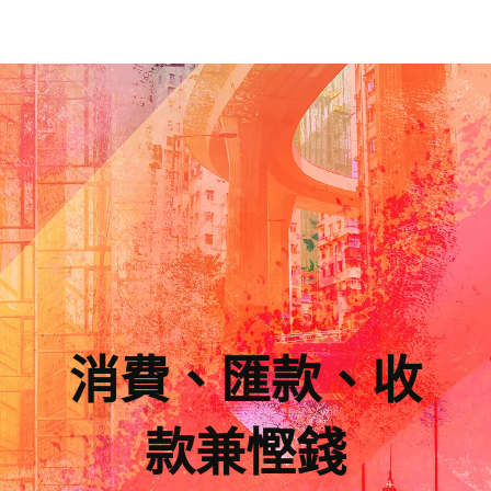
消費、匯款、收
款兼慳錢