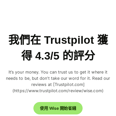
我們在 Trustpilot 獲
得 4.3/5 的評分
It’s your money. You can trust us to get it where it
needs to be, but don’t take our word for it. Read our
reviews at [Trustpilot.com]
(https://www.trustpilot.com/review/wise.com)
使用 Wise 開始省錢